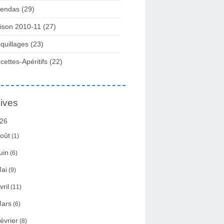
endas (29)
ison 2010-11 (27)
quillages (23)
cettes-Apéritifs (22)
ives
26
oût
(1)
uin
(6)
ai
(9)
vril
(11)
ars
(6)
évrier
(8)