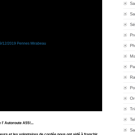
Sa
Sa
Sé
Pr
Ph
Ma
Pa
Ra
Po
Or
Tr
Te
 l' Autoroute A55!...
Sa
teurs et les volontaires de cordée nous ont aidé à franchir