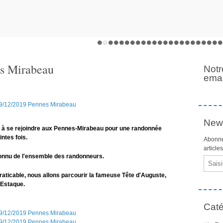
s Mirabeau
Notr
emai
News
e à se rejoindre aux Pennes-Mirabeau pour une randonnée
ntes fois.
Abonne
article
connu de l'ensemble des randonneurs.
Email
raticable, nous allons parcourir la fameuse Tête d'Auguste,
 Estaque.
Caté