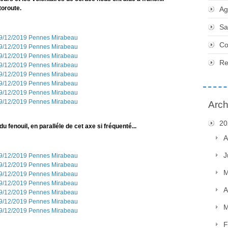
toroute.
Ag
Sa
Co
Re
Arch
20
 fenouil, en paralléle de cet axe si fréquenté...
A
J
M
A
M
F