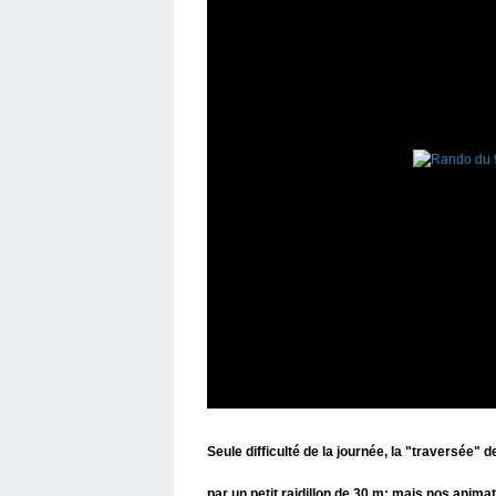
Seule difficulté de la journée, la "traversée" de
par un petit raidillon de 30 m; mais nos anima