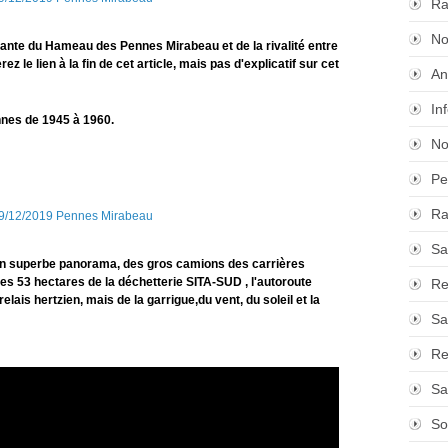
Ra
No
ssante du Hameau des Pennes Mirabeau et de la rivalité entre
 le lien à la fin de cet article, mais pas d'explicatif sur cet
An
In
nes de 1945 à 1960.
No
Pe
Ra
Sa
un superbe panorama, des gros camions des carrières
 53 hectares de la déchetterie SITA-SUD , l'autoroute
Re
lais hertzien, mais de la garrigue,du vent, du soleil et la
Sa
Re
Sa
So