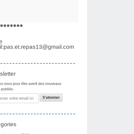
e
l:pas.et.repas13@gmail.com
letter
z-vous pour être averti des nouveaux
s publiés.
gories