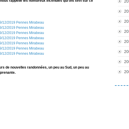
t nous rappelle les nombreux incendies qui ont sévi sur ce
20
20
20
20
20
20
20
urs de nouvelles randonnées, un peu au Sud, un peu au
20
rprenante.