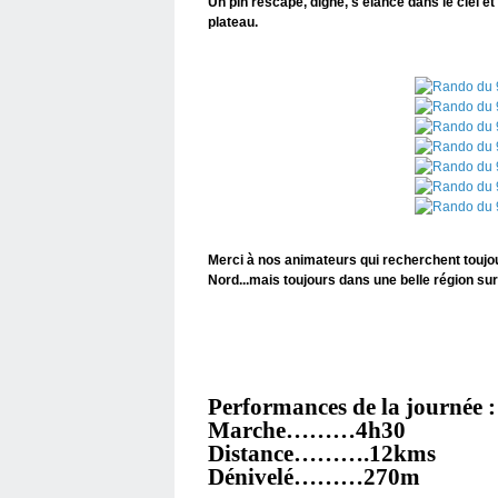
Un pin rescapé, digne, s'élance dans le ciel e
plateau.
Merci à nos animateurs qui recherchent toujo
Nord...mais toujours dans une belle région su
Performances de la journée :
Marche………4h30
Distance……….12kms
Dénivelé………270m