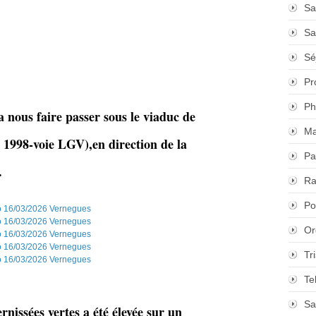
Sa
Sa
Sé
Pr
Ph
a nous faire passer sous le viaduc de
Ma
 1998-voie LGV),en direction de la
Pa
.
Ra
Po
Or
Tr
Te
Sa
rnissées vertes a été élevée sur un