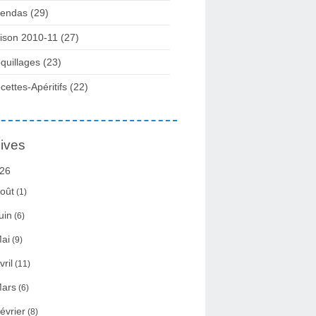
endas (29)
ison 2010-11 (27)
quillages (23)
cettes-Apéritifs (22)
ives
26
oût
(1)
uin
(6)
ai
(9)
vril
(11)
ars
(6)
évrier
(8)