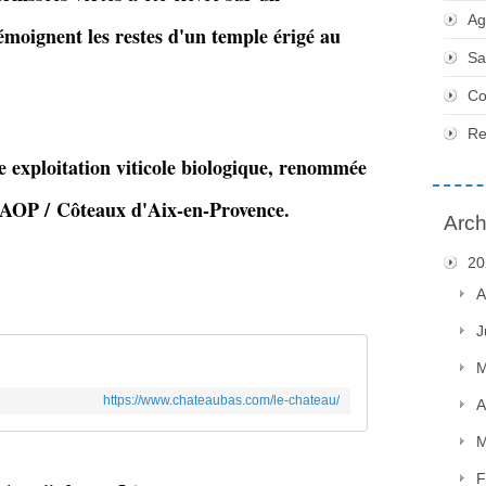
Ag
moignent les restes d'un temple érigé au
Sa
Co
Re
e exploitation viticole biologique, renommée
e AOP / Côteaux d'Aix-en-Provence.
Arch
20
A
J
M
https://www.chateaubas.com/le-chateau/
A
M
F