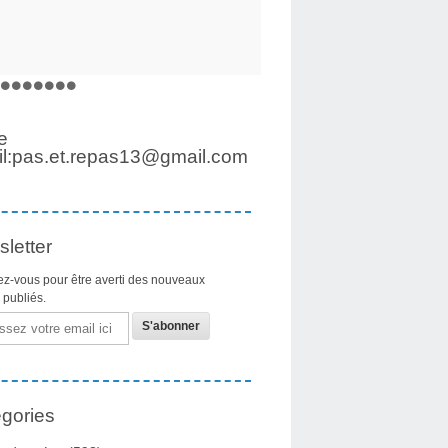
e
l:pas.et.repas13@gmail.com
letter
z-vous pour être averti des nouveaux
s publiés.
gories