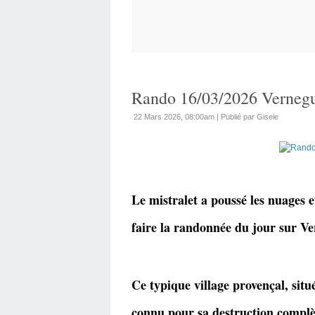
Rando 16/03/2026 Verneg
22 Mars 2026, 08:00am
|
Publié par Gisele
Le mistralet a poussé les nuages 
faire la randonnée du jour sur V
Ce typique village provençal, situ
connu pour sa destruction complèt