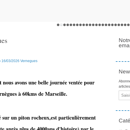
ues
Notr
emai
News
et nous avons une belle journée ventée pour
Abonne
article
ernègues à 60kms de Marseille.
Email
é sur un piton rocheux,est particulièrement
Caté
e après plus de 4000ans d'histoire) par le