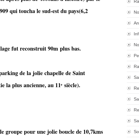
Ra
909 qui toucha le sud-est du pays(6,2
No
An
In
No
llage fut reconstruit 90m plus bas.
Pe
Ra
parking de la jolie chapelle de Saint
Sa
ie la plus ancienne, au 11ᵉ siècle).
Re
Sa
Re
Sa
le groupe pour une jolie boucle de 10,7kms
So