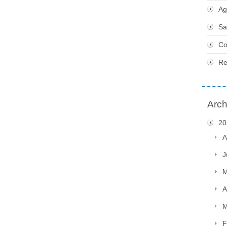
Ag
Sa
Co
Re
Arch
20
A
J
M
A
M
F