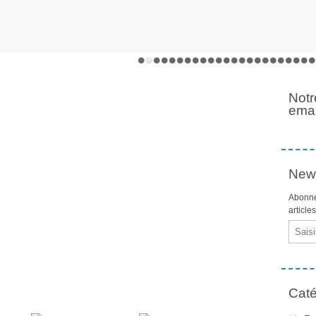
Notr
emai
News
Abonne
article
Email
Caté