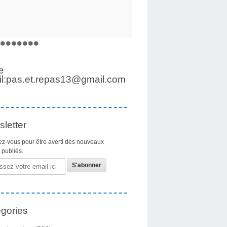
e
l:pas.et.repas13@gmail.com
letter
z-vous pour être averti des nouveaux
s publiés.
gories