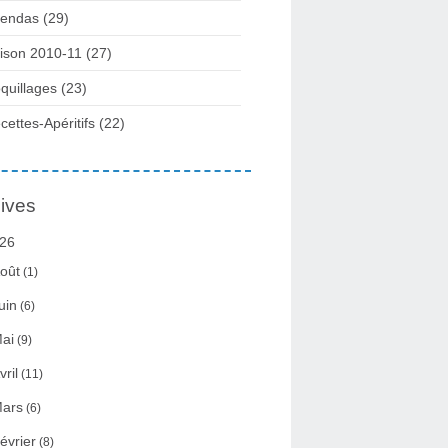
endas (29)
ison 2010-11 (27)
quillages (23)
cettes-Apéritifs (22)
ives
26
oût
(1)
uin
(6)
ai
(9)
vril
(11)
ars
(6)
évrier
(8)