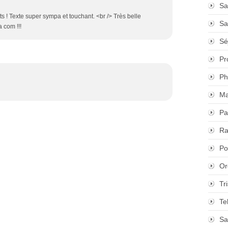
Sa
 ! Texte super sympa et touchant. <br /> Très belle
Sa
a com !!!
Sé
Pr
Ph
Ma
Pa
Ra
Po
Or
Tr
Te
Sa