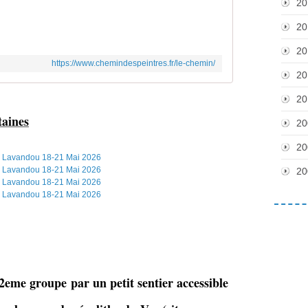
20
20
20
https://www.chemindespeintres.fr/le-chemin/
20
20
taines
20
20
20
2eme groupe par un petit sentier accessible