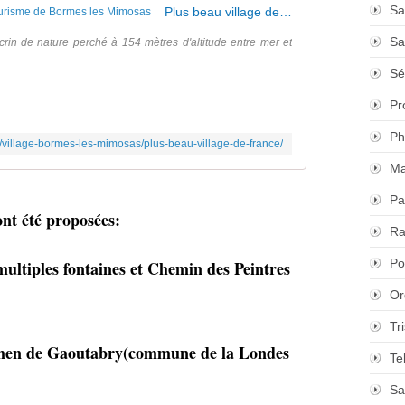
Sa
Plus beau village de France - Office de Tourisme de Bormes les Mimosas
Sa
rin de nature perché à 154 mètres d'altitude entre mer et
Sé
Pr
Ph
village-bormes-les-mimosas/plus-beau-village-de-france/
Ma
Pa
ont été proposées:
Ra
Po
multiples fontaines et Chemin des Peintres
Or
Tr
olmen de Gaoutabry(commune de la Londes
Te
Sa