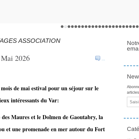
YAGES ASSOCIATION
Notr
emai
 Mai 2026
…
News
i mois de mai estival pour un séjour sur le
Abonne
article
ieux intéressants du Var:
Email
des Maures et le Dolmen de Gaoutabry, la
dou et une promenade en mer autour du Fort
Caté