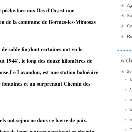
Ag
 pêche,face aux Iles d'Or,est une
Sa
ion de la commune de Bormes-les-Mimosas
Co
Re
de sable fin(dont certaines ont vu le
 1944), le long des douze kilomètres de
Arch
roise,Le Lavandou, est une station balnéaire
20
A
es fontaines et un surprenant Chemin des
J
M
A
els ont séjourné dans ce havre de paix,
M
F
tions de leurs œuvres ponctuent ce chemin