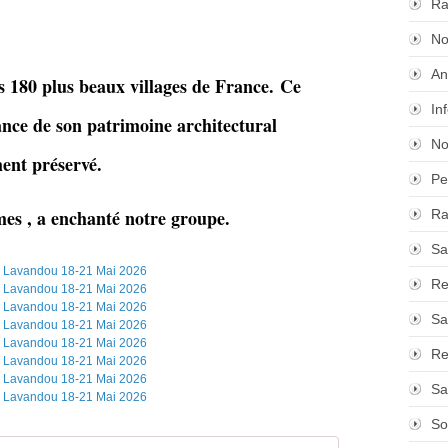
Ra
No
An
 180 plus beaux villages de France.
Ce
In
sance de son patrimoine architectural
No
ent préservé.
Pe
mes , a enchanté notre groupe.
Ra
Sa
Re
Sa
Re
Sa
So