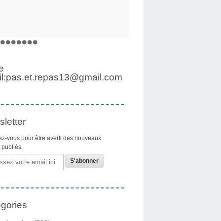
e
l:pas.et.repas13@gmail.com
letter
z-vous pour être averti des nouveaux
s publiés.
gories