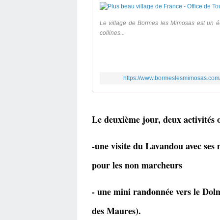
Le village de Bormes les Mimosas est un éc
collines...
https://www.bormeslesmimosas.com/
Le deuxième jour, deux activités 
-une visite du Lavandou avec ses 
pour les non marcheurs
- une mini randonnée vers le D
des Maures).