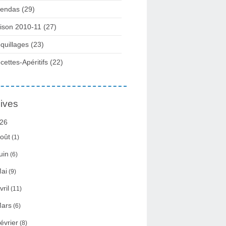
endas (29)
ison 2010-11 (27)
quillages (23)
cettes-Apéritifs (22)
ives
26
oût
(1)
uin
(6)
ai
(9)
vril
(11)
ars
(6)
évrier
(8)