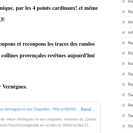
Ra
nique, par les 4 points cardinaux! et même
No
13!
An
In
coupons et recoupons les traces des randos
No
Pe
collines provençales revêtues aujourd'hui
Ra
Sa
Re
r Vernègues.
Sa
Re
Rando Tonique du 06/06/24 Autour du Vieux Vernegues et ses Chapelles - PAS et REPAS
Sa
ur du Vieux Vernègues et ses chapelles romanes du 12eme
rand Puech(montagnette en occitan-ici 385m) et des Cl...
So