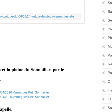
Sa
Sa
https://www.pas-et-repas.com/2024/06/rando-tonique-du-06/06/24-autour-du-vieux-vernegues-et-ses-chapelles.html
Sé
Pr
Ph
Ma
Pa
Ra
 et la plaine du Sonnailler, par le
Po
.
Or
Tr
Te
apelle.
Sa