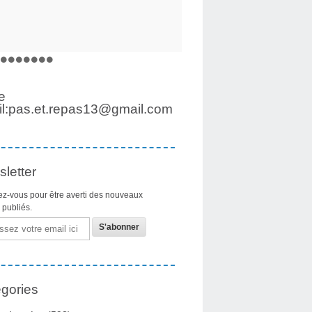
e
l:pas.et.repas13@gmail.com
letter
z-vous pour être averti des nouveaux
s publiés.
gories