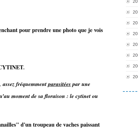
20
20
20
penchant pour prendre une photo que je vois
20
20
20
un CYTINET
.
20
20
et, assez fréquemment
parasitées
par une
u’au moment de sa floraison : le cytinet ou
nnailles" d'un troupeau de vaches paissant