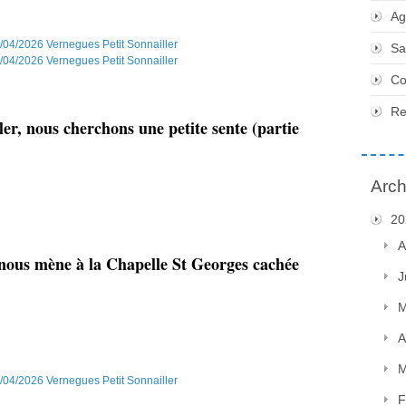
Ag
Sa
Co
Re
er, nous cherchons une petite sente (partie
Arch
20
A
 nous mène à la Chapelle St Georges cachée
J
M
A
M
F