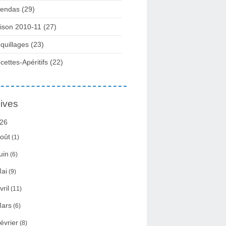
endas (29)
ison 2010-11 (27)
quillages (23)
cettes-Apéritifs (22)
ives
26
oût
(1)
uin
(6)
ai
(9)
vril
(11)
ars
(6)
évrier
(8)