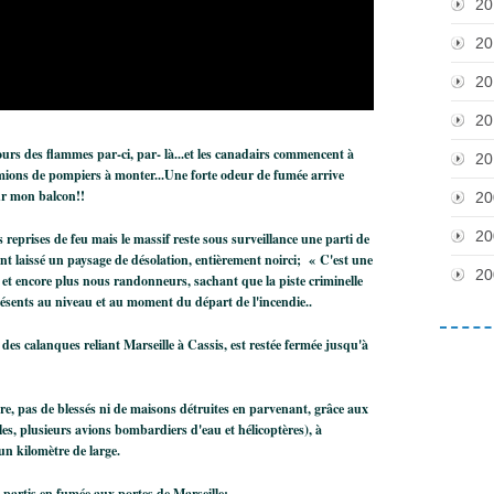
20
20
20
20
urs des flammes par-ci, par- là...et les canadairs commencent à
20
amions de pompiers à monter...Une forte odeur de fumée arrive
ur mon balcon!!
20
20
reprises de feu mais le massif reste sous surveillance une parti de
ont laissé un paysage de désolation,
entièrement noirci; « C'est une
20
s
et encore plus nous randonneurs,
sachant que la piste criminelle
 présents au niveau et au moment du départ de
l'incendie..
f des calanques reliant Marseille
à Cassis, est restée fermée jusqu'à
ure, pas de blessés ni de maisons
détruites en parvenant, grâce aux
les, plusieurs avions bombardiers d'eau et hélicoptères), à
un kilomètre de large.
nt partis en fumée aux portes de
Marseille;