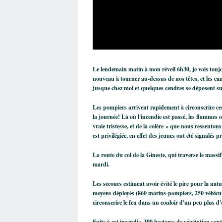
Le lendemain matin à mon réveil 6h30, je vois toujo
nouveau à tourner au-dessus de nos têtes, et les c
jusque chez moi et quelques cendres se déposent s
Les pompiers arrivent rapidement à circonscrire ces 
la journée! Là où l'incendie est passé, les flammes 
vraie tristesse, et de la colère » que nous ressenton
est privilégiée, en
effet des jeunes ont été signalés
La route du col de la Gineste, qui traverse le massi
mardi.
Les secours estiment avoir évité le pire pour la nat
moyens déployés (860 marins-pompiers, 250
véhicu
circonscrire le feu
dans un couloir d'un peu plus d'
Suite à cet incendie, 390 hectares de végétation so