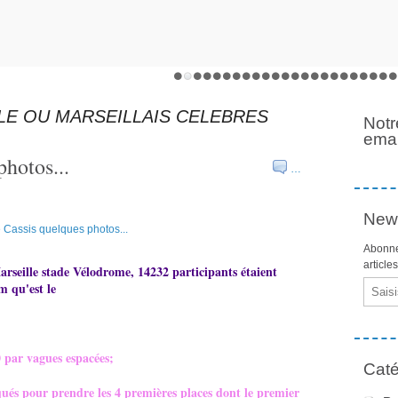
LE OU MARSEILLAIS CELEBRES
Notr
emai
photos...
…
News
Abonne
article
seille stade Vélodrome, 14232 participants étaient
Email
m qu'est le
0 par vagues espacées;
Caté
qués pour prendre les 4 premières places dont le premier