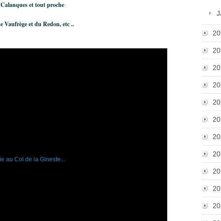
es Calanques
et tout proche
J
e Vaufrège et du Redon, etc ..
20
20
20
20
20
20
20
20
20
20
20