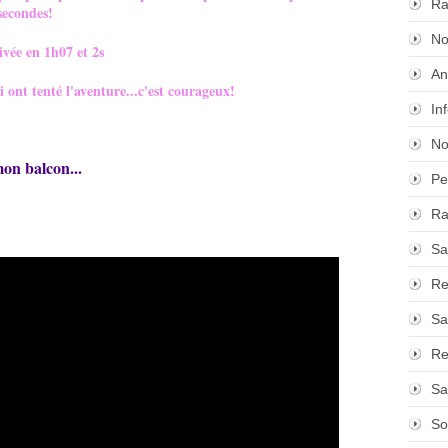
Ra
secondes!
No
vée en 1h07 et 2s
An
 ont tenté l'aventure...c'est courageux!
In
No
on balcon...
Pe
Ra
Sa
Re
Sa
Re
Sa
So