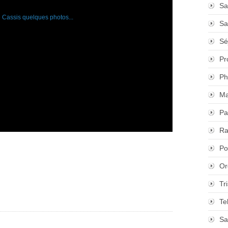
Sa
Sa
Sé
Pr
Ph
Ma
Pa
Ra
Po
Or
Tr
Te
Sa