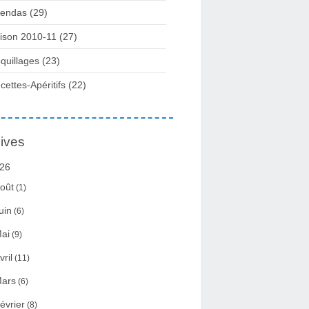
endas (29)
ison 2010-11 (27)
quillages (23)
cettes-Apéritifs (22)
ives
26
oût
(1)
uin
(6)
ai
(9)
vril
(11)
ars
(6)
évrier
(8)