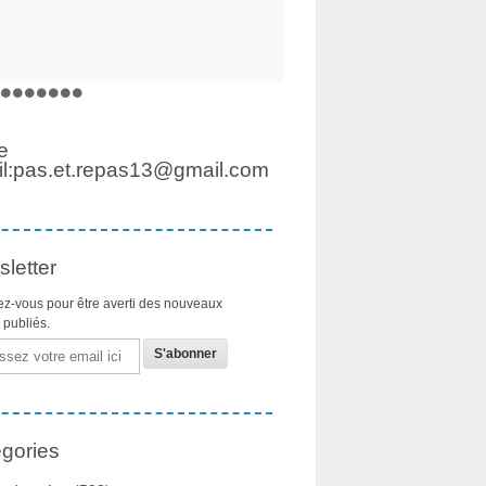
e
l:pas.et.repas13@gmail.com
letter
z-vous pour être averti des nouveaux
s publiés.
gories