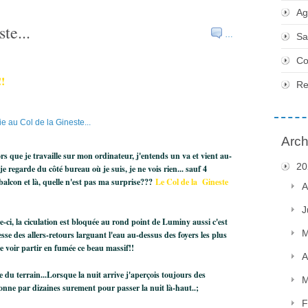
Ag
te...
…
Sa
Co
!
Re
Arch
rs que je travaille sur mon ordinateur, j'entends un va et vient au-
20
e regarde du côté bureau où je suis, je ne vois rien... sauf 4
, balcon et là, quelle n'est pas ma surprise???
Le Col de la Gineste
A
J
ci, la ciculation est bloquée au rond point de Luminy aussi c'est
M
esse des allers-retours larguant l'eau au-dessus des foyers les plus
de voir partir en fumée ce beau massif!!
A
ne du terrain...Lorsque la nuit arrive j'aperçois toujours des
M
ne par dizaines surement pour passer la nuit là-haut..;
F