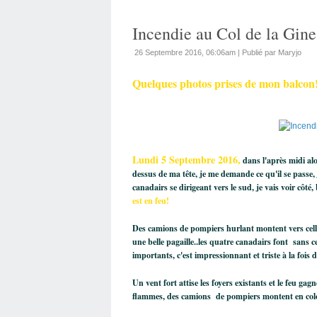
Incendie au Col de la Gines
26 Septembre 2016, 06:06am
|
Publié par Maryjo
Quelques photos prises de mon balcon!
Lundi 5 Septembre 2016,
dans l'après midi alo
dessus de ma tête, je me demande ce qu'il se passe, j
canadairs se dirigeant vers le sud, je vais voir côté
est en feu!
Des camions de pompiers hurlant montent vers celle-
une belle pagaille..les quatre canadairs font sans c
importants, c'est impressionnant et triste à la fois 
Un vent fort attise les foyers existants et le feu gag
flammes, des camions de pompiers montent en colon