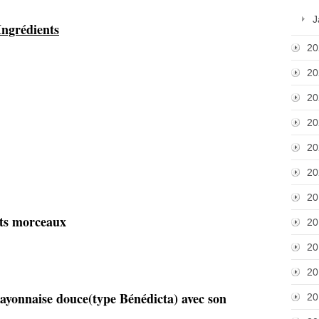
J
Ingrédients
20
20
20
20
20
20
20
its morceaux
20
20
20
yonnaise douce(type Bénédicta) avec son
20