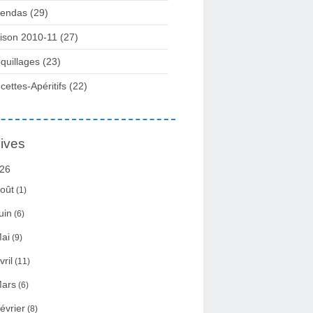
endas (29)
ison 2010-11 (27)
quillages (23)
cettes-Apéritifs (22)
ives
26
oût
(1)
uin
(6)
ai
(9)
vril
(11)
ars
(6)
évrier
(8)