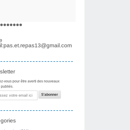
e
l:pas.et.repas13@gmail.com
letter
z-vous pour être averti des nouveaux
s publiés.
gories