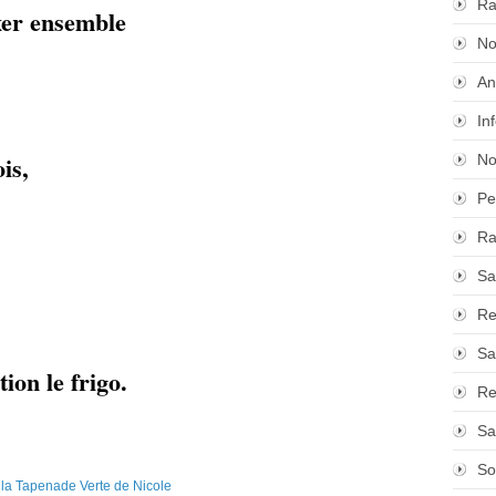
Ra
er ensemble
No
An
In
is,
No
Pe
Ra
Sa
Re
Sa
ion le frigo.
Re
Sa
So