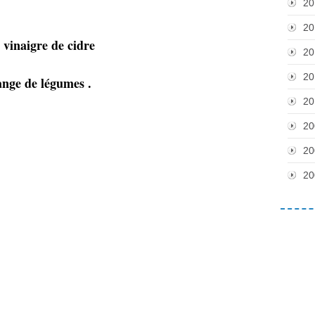
20
20
 vinaigre de cidre
20
20
ange de légumes .
20
20
20
20