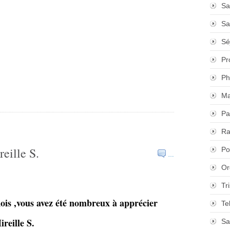
Sa
Sa
Sé
Pr
Ph
Ma
Pa
Ra
eille S.
Po
…
Or
Tr
ois ,vous avez été nombreux à apprécier
Te
reille S.
Sa