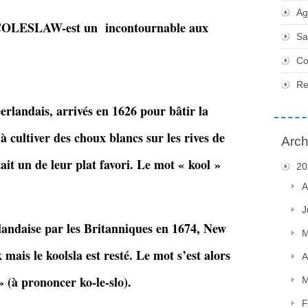
Ag
 -COLESLAW-est un incontournable aux
Sa
Co
Re
éerlandais, arrivés en 1626 pour bâtir la
 cultiver des choux blancs sur les rives de
Arch
tait un de leur plat favori. Le mot « kool »
20
A
J
llandaise par les Britanniques en 1674, New
M
is le koolsla est resté. Le mot s’est alors
A
 » (à prononcer
ko-
le-
slo
).
M
F