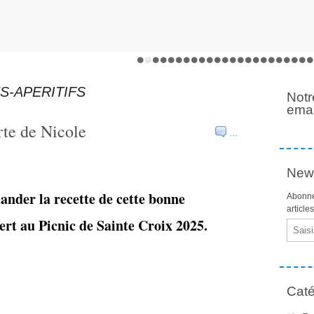
S-APERITIFS
Notr
emai
rte de Nicole
…
News
nder la recette de cette bonne
Abonne
article
ert au Picnic de Sainte Croix 2025.
Email
Caté