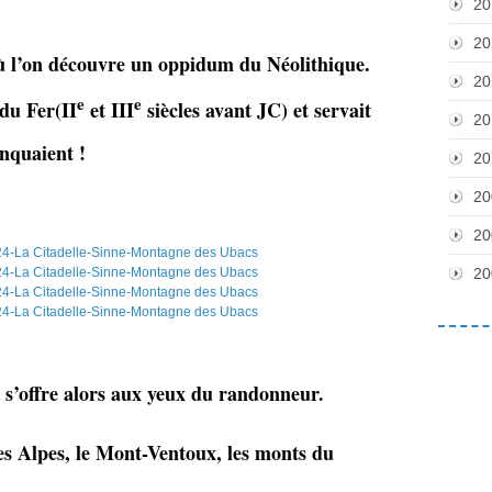
20
20
ù l’on découvre un oppidum du Néolithique.
20
e
e
du Fer(II
et III
siècles avant JC) et servait
20
anquaient !
20
20
20
20
s s’offre alors aux yeux du randonneur.
es Alpes, le Mont-Ventoux, les monts du