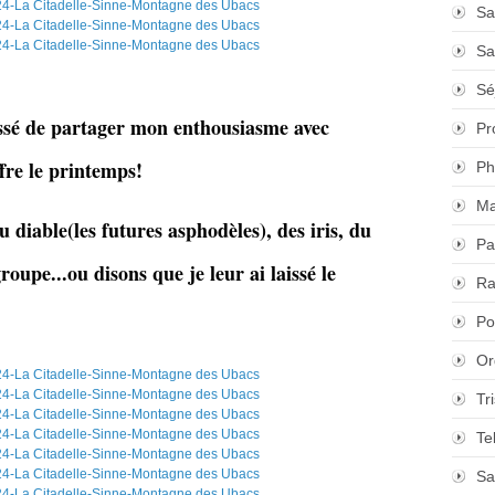
Sa
Sa
Sé
essé de partager mon enthousiasme avec
Pr
ffre le printemps!
Ph
Ma
diable(les futures asphodèles), des iris, du
Pa
roupe...ou disons que je leur ai laissé le
Ra
Po
Or
Tr
Te
Sa