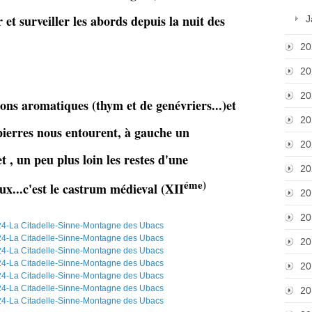
 et surveiller les abords depuis la nuit des
J
20
20
20
ons aromatiques (thym et de genévriers...)et
20
pierres nous entourent, à gauche un
20
 , un peu plus loin les restes d'une
20
éme)
eux...c'est le castrum médieval (XII
20
20
20
20
20