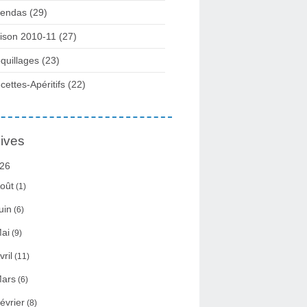
endas (29)
ison 2010-11 (27)
quillages (23)
cettes-Apéritifs (22)
ives
26
oût
(1)
uin
(6)
ai
(9)
vril
(11)
ars
(6)
évrier
(8)