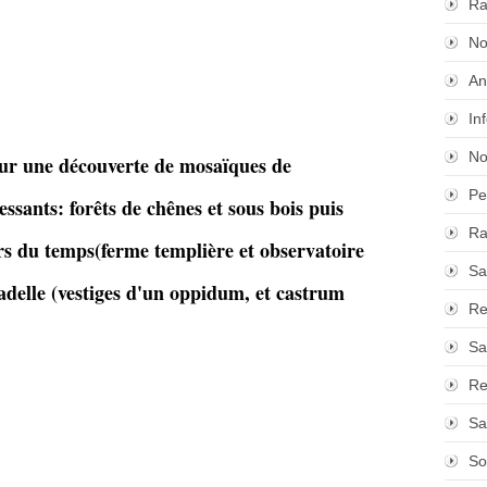
Ra
No
An
In
No
ur une découverte de mosaïques de
Pe
essants: forêts de chênes et sous bois puis
Ra
ors du temps(ferme templière et observatoire
Sa
tadelle (vestiges d'un oppidum, et castrum
Re
Sa
Re
Sa
So