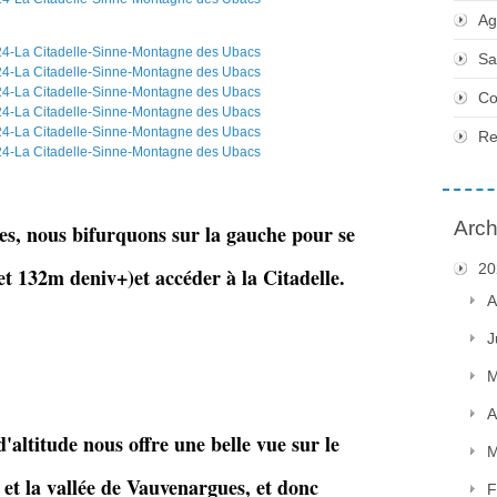
Ag
Sa
Co
Re
Arch
es, nous bifurquons sur la gauche pour se
20
et 132m deniv+)et accéder à la Citadelle.
A
J
M
A
'altitude nous offre une belle vue sur le
M
 et la vallée de Vauvenargues, et donc
F