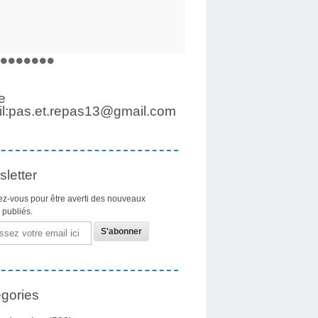
e
l:pas.et.repas13@gmail.com
letter
z-vous pour être averti des nouveaux
s publiés.
gories