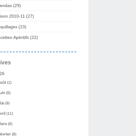
endas (29)
ison 2010-11 (27)
quillages (23)
cettes-Apéritifs (22)
ives
26
oût
(1)
uin
(6)
ai
(9)
vril
(11)
ars
(6)
évrier
(8)