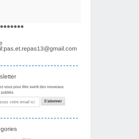
e
l:pas.et.repas13@gmail.com
letter
z-vous pour être averti des nouveaux
s publiés.
gories