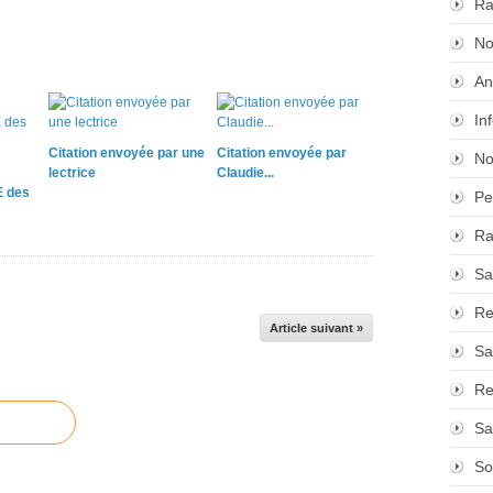
Ra
No
An
In
Citation envoyée par une
Citation envoyée par
No
lectrice
Claudie...
 des
Pe
Ra
Sa
Re
Article suivant »
Sa
Re
Sa
So