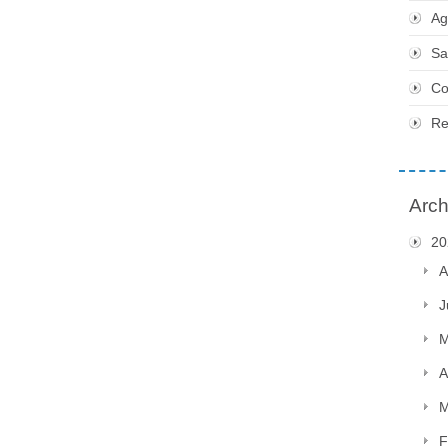
Ag
Sa
Co
Re
Arch
20
A
J
M
A
M
F