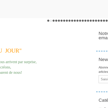
Notr
emai
U JOUR"
News
s arrivent par surprise,
éons,
Abonne
article
t de nous!
Email
Caté