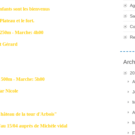
Ag
nfants sont les bienvenus
Sa
eau et le fort.
Co
0m - Marche: 4h00
Re
Gérard
Arch
20
00m - Marche: 5h00
A
 Nicole
J
M
A
hâteau de la tour d'Arbois"
M
5/04 auprès de Michèle vidal
F