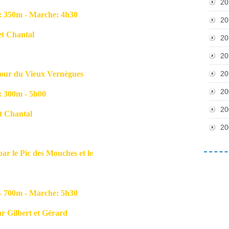
20
50m - Marche: 4h30
20
Chantal
20
20
tour du Vieux Vernègues
20
20
00m - 5h00
20
Chantal
20
par le Pic des Mouches et le
00m - Marche: 5h30
lbert et Gérard