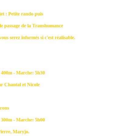
et : Petite rando puis
assage de la Transhumance
rez informés si c'est réalisable.
00m - Marche: 5h30
antal et Nicole
 vignerons
00m - Marche: 5h00
re, Maryjo.