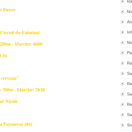
Ra
Pierre
No
An
In
 Circuit du Fainéant
No
0m - Marche: 4h00
Pe
 Jo
Ra
Sa
s cerveau"
Re
00m - Marche: 5h30
Sa
Nicole
Re
Sa
 à Puyméras (84)
So