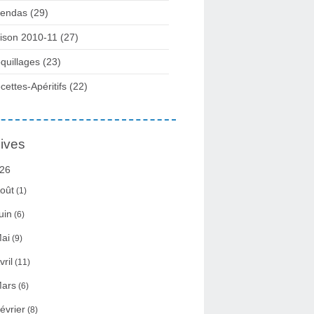
endas (29)
ison 2010-11 (27)
quillages (23)
cettes-Apéritifs (22)
ives
26
oût
(1)
uin
(6)
ai
(9)
vril
(11)
ars
(6)
évrier
(8)