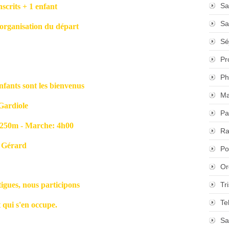
Sa
its + 1 enfant
Sa
anisation du départ
Sé
Pr
Ph
fants sont les bienvenus
Ma
ardiole
Pa
0m - Marche: 4h00
Ra
Gérard
Po
Or
igues, nous participons
Tr
Te
i s'en occupe.
Sa