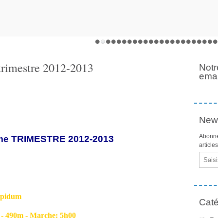
rimestre 2012-2013
Notr
emai
News
Abonne
 TRIMESTRE 2012-2013
article
Email
Oppidum
Caté
90m - Marche: 5h00