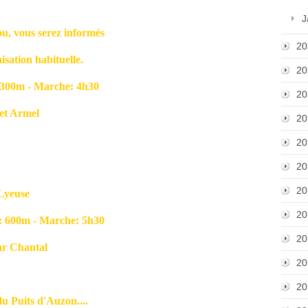
J
u, vous serez informés
20
ion habituelle.
20
0m - Marche: 4h30
20
 Armel
20
20
20
20
Lyeuse
20
00m - Marche: 5h30
20
Chantal
20
20
u Puits d'Auzon....