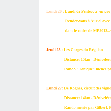
Lundi 20
: Lundi de Pentecôte, en proj
Rendez-vous à Auriol avec le p
dans le cadre de MP2013...vous se
Jeudi 23
: Les Gorges du Régalon
Distance: 15km - Dénivelée: 4
Rando "Tonique" menée par Ch
Lundi 27
:
De Rognes, circuit des
Distance: 14km - Dénivelée: 3
Rando menée par Gilbert, Pier