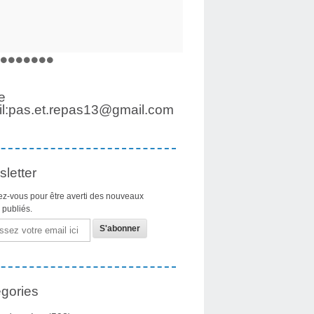
e
l:pas.et.repas13@gmail.com
letter
z-vous pour être averti des nouveaux
s publiés.
gories