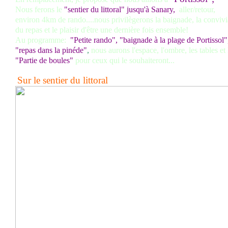
Nous ferons le
"sentier du littoral" jusqu'à Sanary,
aller/retour,
environ 4km de rando....nous privilègerons la baignade, la convivi
du repas et le plaisir d'être une dernière fois ensemble!
Au programme:
"Petite rando", "baignade à la plage de Portissol"
"repas dans la pinéde"
,
nous aurons l'espace, l'ombre, les tables et
"Partie de boules"
pour ceux qui le souhaiteront...
Sur le sentier du littoral