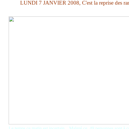
LUNDI 7 JANVIER 2008, C'est la reprise des ran
Le temps ce matin est incertain... Malgré ce, 49 personnes sont à 