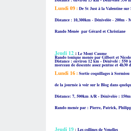
Lundi 09
:
De St Just à la Valentine sur
Distance : 10,300km - Dénivelée - 200m - 
Rando Menée par Gérard et Christiane
Jeudi 12
Le Mont Caume
:
Rando tonique menée par Gilbert et Nicole
Distance : environ 12 km - Dénivelé : 550 
morceau de descente assez pentue et 4h30 
Lundi 16
Sortie coquillages à Sormiou 
:
de la journée à voir sur le Blog dans quelqu
Distance: 7, 500km A/R - Dénivelée : 150
Rando menée par : Pierre, Patrick, Philip
Jeudi 19
Les collines de Venelles
: