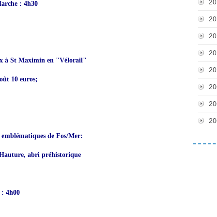
20
Marche : 4h30
20
20
20
x à St Maximin en "Vélorail"
20
coût 10 euros;
20
20
20
ux emblématiques de Fos/Mer:
'Hauture, abri préhistorique
 : 4h00