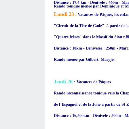
Distance : 17,4 km - Dénivelé : 460m - Ma
Rando tonique menée par Dominique et M
Lundi 23
:
Vacances de Pâques, les enfan
"Circuit de la Tête de Cade" à partir de l
"Quatre frères" dans le Massif du Siou nB
Distance : 10km - Dénivelée : 250m - Marc
Rando menée par Gilbert, Maryjo
Jeudi 26
: Vacances de Pâques
Rando reconnaissance tonique vers la Chap
de l’Espagnol et de la Jolie
à partir
de St Z
Distance : 16,500km - Dénivelé : 500m - M