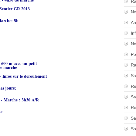
Ra
 Sentier GR 2013
No
Marche: 5h
An
In
No
Pe
à 600 m avec un petit
Ra
de marche
- Infos sur le déroulement
Sa
Re
es jours;
Sa
m - Marche : 3h30 A/R
Re
pe
Sa
So