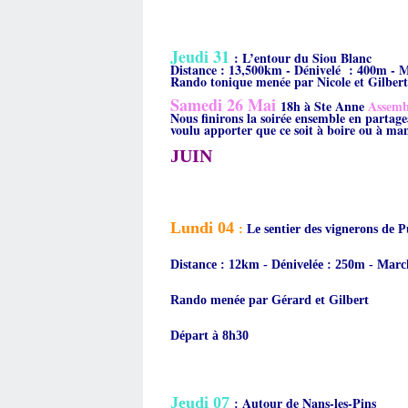
Jeudi 31
:
L’entour du Siou Blanc
Distance : 13,500km - Dénivelé : 400m - 
Rando tonique menée par Nicole et Gilbert
Samedi 26 Mai
18h à Ste Anne
Assemb
Nous finirons la soirée ensemble en partag
voulu apporter que ce soit à boire ou à ma
JUIN
Lundi 04
:
Le sentier des vignerons de Pu
Distance : 12km - Dénivelée : 250m - Marc
Rando menée par Gérard et Gilbert
Départ à 8h30
Jeudi 07
Autour de Nans-les-Pins
: