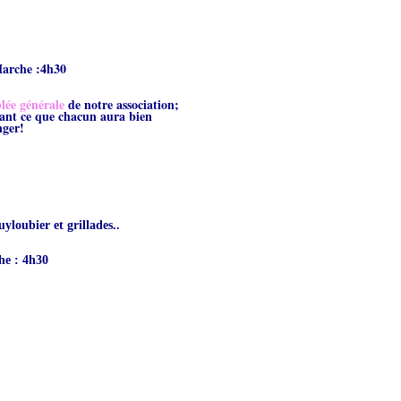
Marche :4h30
lée générale
de notre association;
eant ce que chacun aura bien
nger!
yloubier et grillades..
he : 4h30