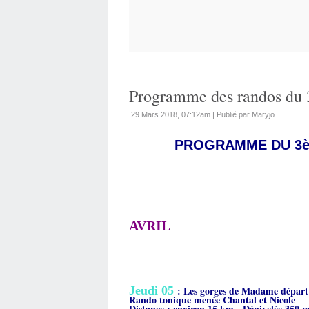
Programme des randos du 
29 Mars 2018, 07:12am
|
Publié par Maryjo
PROGRAMME DU 3ème
AVRIL
Jeudi 05
Les gorges de Madame départ 
:
Rando tonique menée Chantal et Nicole
Distance : environ 15 km - Dénivelée 350 