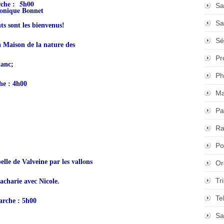
rche : 5h00
Sa
onique Bonnet
Sa
ts sont les bienvenus!
Sé
a Maison de la nature des
Pr
lanc;
Ph
he : 4h00
Ma
Pa
Ra
Po
par les vallons
elle de Valveine
Or
Tr
acharie avec Nicole.
Te
arche : 5h00
Sa