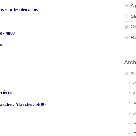
Ag
ts sont les bienvenus
Sa
"
Co
e - 4h00
Re
s
Arch
20
A
rrières
J
Marche : Marche : 5h00
M
A
M
F