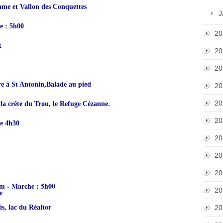
me et Vallon des Conquettes
J
e : 5h00
20
k
20
20
re à St Antonin,Balade au pied
20
20
la crête du Trou, le Refuge Cézanne.
20
he 4h30
20
20
20
 m - Marche : 5h00
20
e
is, lac du Réaltor
20