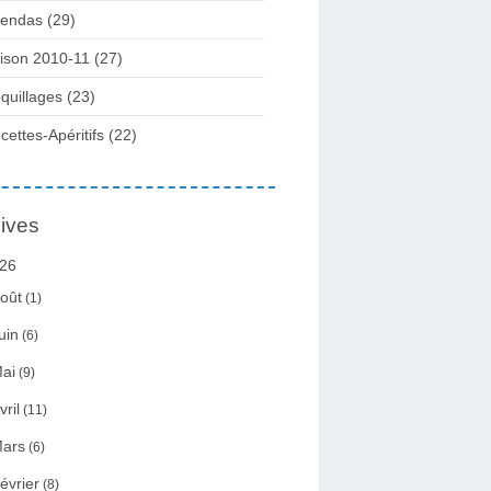
endas (29)
ison 2010-11 (27)
quillages (23)
cettes-Apéritifs (22)
ives
26
oût
(1)
uin
(6)
ai
(9)
vril
(11)
ars
(6)
évrier
(8)