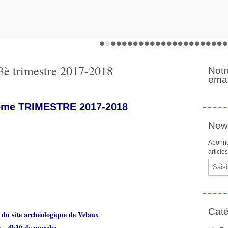
3è trimestre 2017-2018
Notr
emai
 TRIMESTRE 2017-2018
News
Abonne
article
Email
Caté
du site archéologique de Velaux
m - 4h30 de marche