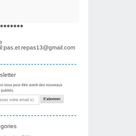
e
l:pas.et.repas13@gmail.com
letter
z-vous pour être averti des nouveaux
s publiés.
gories