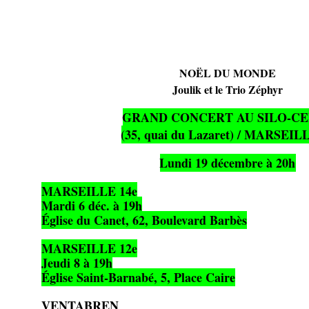
NOËL DU MONDE
Joulik et le Trio Zéphyr
GRAND CONCERT AU SILO-C
(35, quai du Lazaret) / MARSEIL
Lundi 19 décembre à 20h
MARSEILLE 14e
Mardi 6 déc. à 19h
Église du Canet, 62, Boulevard Barbès
MARSEILLE 12e
Jeudi 8 à 19h
Église Saint-Barnabé, 5, Place Caire
VENTABREN