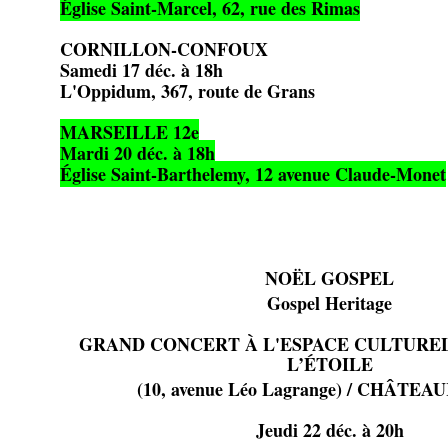
Église Saint-Marcel, 62, rue des Rimas
CORNILLON-CONFOUX
Samedi 17 déc. à 18h
L'Oppidum, 367, route de Grans
MARSEILLE 12e
Mardi 20 déc. à 18h
Église Saint-Barthelemy, 12 avenue Claude-Monet
NOËL GOSPEL
Gospel Heritage
GRAND CONCERT À L'ESPACE CULTUREL
L’ÉTOILE
(10, avenue Léo Lagrange) / CHÂTE
Jeudi 22 déc. à 20h