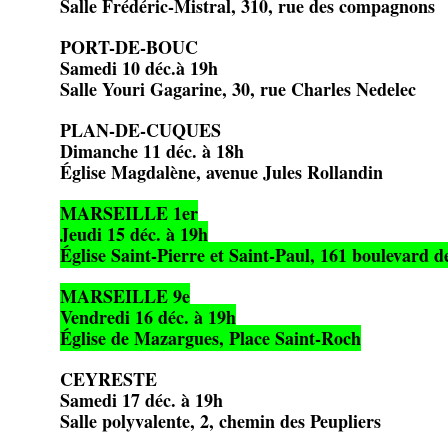
Salle Frédéric-Mistral, 310, rue des compagnons
PORT-DE-BOUC
Samedi 10 déc.à 19h
Salle Youri Gagarine, 30, rue Charles Nedelec
PLAN-DE-CUQUES
Dimanche 11 déc. à 18h
Église Magdalène, avenue Jules Rollandin
MARSEILLE 1er
Jeudi 15 déc. à 19h
Église Saint-Pierre et Saint-Paul, 161 boulevard d
MARSEILLE 9e
Vendredi 16 déc. à 19h
Église de Mazargues, Place Saint-Roch
CEYRESTE
Samedi 17 déc. à 19h
Salle polyvalente, 2, chemin des Peupliers