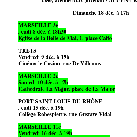
(380, avenue Max Juvénal) / AIX-EN
Dimanche 18 déc. à 17h
MARSEILLE 3e
Jeudi 8 déc. à 18h30
Église de la Belle de Mai, 1, place Caffo
TRETS
Vendredi 9 déc. à 19h
Cinéma le Casino, rue Dr Villemus
MARSEILLE 2e
Samedi 10 déc. à 17h
Cathédrale La Major, place de La Major
PORT-SAINT-LOUIS-DU-RHÔNE
Jeudi 15 déc. à 19h
Collège Robespierre, rue Gustave Vidal
MARSEILLE 11e
Vendredi 16 déc. à 19h