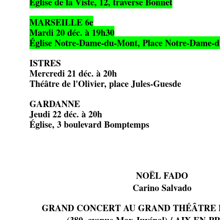
Église de la Viste, 12, traverse Bonnet
MARSEILLE 6e
Mardi 20 déc. à 19h30
Église Notre-Dame-du-Mont, Place Notre-Dame-
ISTRES
Mercredi 21 déc. à 20h
Théâtre de l'Olivier, place Jules-Guesde
GARDANNE
Jeudi 22 déc. à 20h
Église, 3 boulevard Bomptemps
NOËL FADO
Carino Salvado
GRAND CONCERT AU GRAND THÉÂTRE 