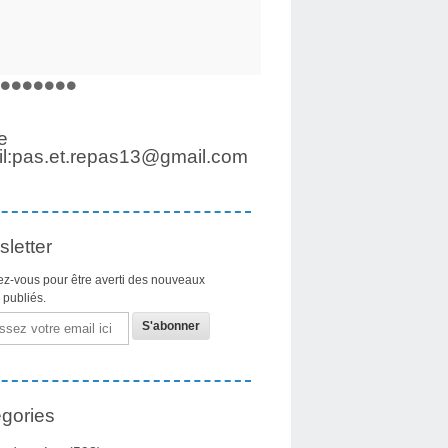
e
l:pas.et.repas13@gmail.com
letter
z-vous pour être averti des nouveaux
s publiés.
gories