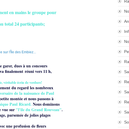
Ra
nnent en mains le groupe pour
No
An
u total 24 participants;
In
No
Pe
Ra
se garer, dues à un concours
uva finalement réuni vers 11 h,
Sa
Re
Île, véritable écrin de verdure!
idement du regard les nombreux
Sa
iversaire de la naissance de Paul
etite montée et nous passons à
Re
hique Paul Ricard.
Nous dominons
e vue sur
"l'ile du Grand Rouveau"
.
Sa
age, parsemée de jolies plages
So
vec une profusion de fleurs