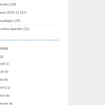
endas (29)
ison 2010-11 (27)
quillages (23)
cettes-Apéritifs (22)
ives
26
oût
(1)
uin
(6)
ai
(9)
vril
(11)
ars
(6)
évrier
(8)