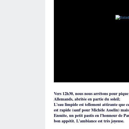
Vers 12h30, nous nous arrêtons pour pique 
Allemands, abritée en partie
du soleil;
L'eau limpide est tellement attirante que c
est rapide (sauf pour Michèle Asselin) mais 
Ensuite, un petit pastis en l'honneur de 
bon appétit. L'ambiance est très joyeuse.