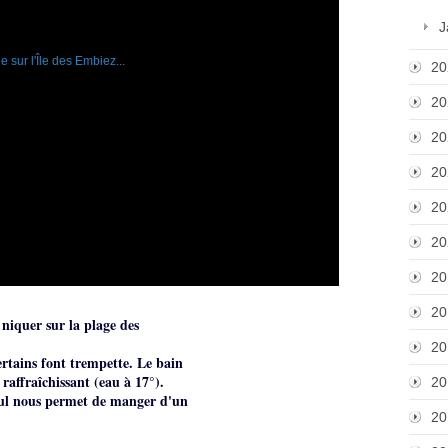
J
20
20
20
20
20
20
20
20
niquer sur la plage des
20
ertains font trempette. Le bain
raffraîchissant (eau à 17°).
20
Paul nous permet de manger d'un
20