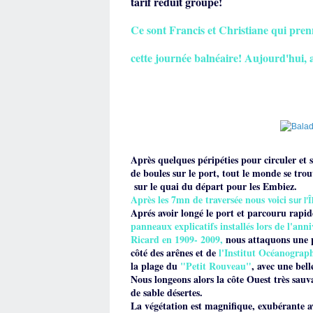
tarif réduit groupe!
Ce sont Francis et Christiane qui pre
cette journée balnéaire! Aujourd'hui, a
Après quelques péripéties pour circuler et 
de boules sur le port, tout le monde se tro
sur le quai du départ pour les Embiez.
Après les 7mn de traversée nous voici
l'
sur
Aprés avoir longé le port et parcouru rap
panneaux explicatifs installés lors de l'ann
Ricard en 1909- 2009,
nous attaquons une p
côté
des arênes et de
l'Institut Océanograp
la plage du
"Petit Rouveau"
, avec une bell
Nous longeons alors la côte Ouest très sauv
de sable désertes.
La végétation est magnifique, exubérante a