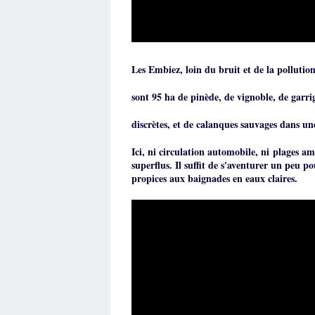
Les Embiez, loin du bruit et de la pollutio
sont 95 ha de pinède, de vignoble, de garrig
discrètes, et de calanques sauvages dans un
Ici, ni circulation automobile, ni plages a
superflus. Il suffit de s'aventurer un peu p
propices aux baignades en eaux claires.