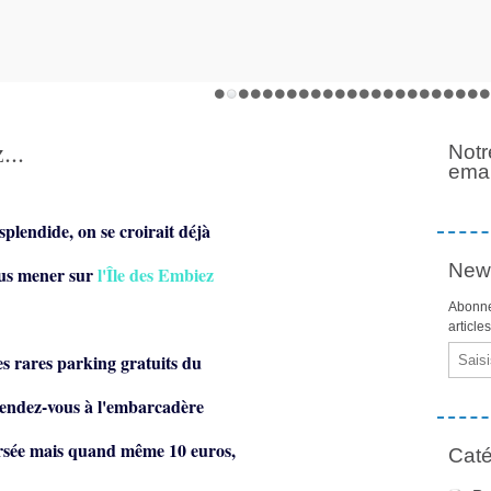
...
Notr
emai
splendide, on se croirait déjà
News
ous mener sur
l'Île des Embiez
Abonne
article
Email
es rares parking gratuits du
rendez-vous à l'embarcadère
rsée mais
quand même 10 euros,
Caté