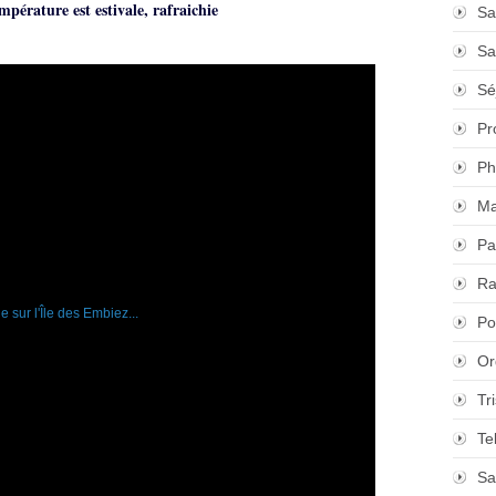
mpérature est estivale,
rafraichie
Sa
Sa
Sé
Pr
Ph
Ma
Pa
Ra
Po
Or
Tr
Te
Sa