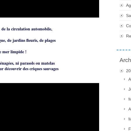
Ag
Sa
Co
n de la circulation automobile,
Re
ue, de jardins fleuris, de plages
e mer limpide !
Arch
ménagées, ni parasols ou matelas
our découvrir des criques sauvages
20
A
J
M
A
M
F