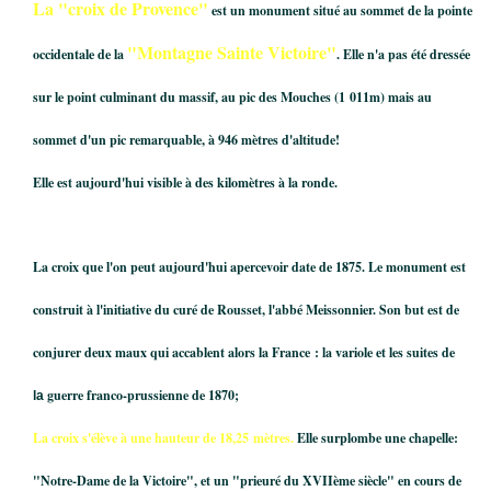
La "croix de Provence"
est un monument situé au sommet de la pointe
"Montagne Sainte Victoire"
occidentale de la
. Elle n'a pas été dressée
sur le point culminant du massif, au pic des Mouches (
1 011
m) mais au
sommet d'un pic remarquable, à 946 mètres d'altitude!
Elle est aujourd'hui visible à des kilomètres à la ronde.
La croix que l'on peut aujourd'hui apercevoir date de 1875. Le monument est
construit à l'initiative du curé de Rousset, l'abbé Meissonnier. Son but est de
conjurer deux maux qui accablent alors la France : la variole et les suites de
guerre franco-prussienne de 1870;
la
La croix s'élève à une hauteur de
18,25 mètres
.
Elle surplombe une chapelle:
"Notre-Dame de la Victoire", et un "prieuré du XVIIème siècle" en cours de