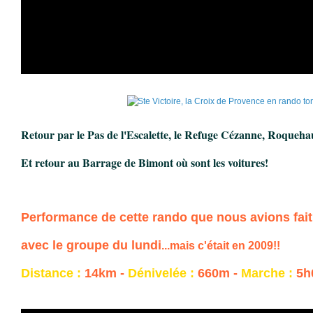
Retour par le Pas de l'Escalette, le Refuge Cézanne, Roqueha
Et retour au Barrage de Bimont où sont les voitures!
Performance de cette rando que nous avions fai
avec le groupe du lundi
...mais c'était en 2009!!
Distance :
14km -
Dénivelée :
660m -
Marche :
5h