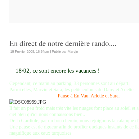
En direct de notre dernière rando....
19 Février 2008, 16:54pm
|
Publié par Maryjo
18/02, ce sont encore les vacances !
Cependant, ce matin au parking, 33 personnes sont au départ!
Parmi elles, Marvin et Sara, les petits enfants de Dany et Arlette.
Pause à En Vau, Arlette et Sara.
Il fait un peu froid mais très vite les nuages font place au soleil et 
ciel bleu qu'ici nous connaissons bien..
De la Gardiole, par un bon chemin, nous rejoignons la calanque d
Une pause est de rigueur afin de profiter quelques instants de ce li
magnifique aux eaux turquoises.