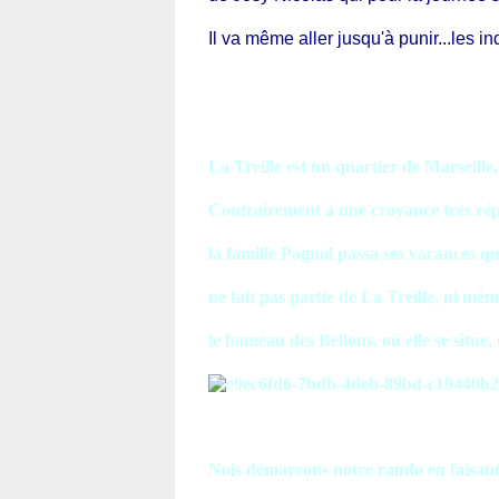
Il va même aller jusqu'à punir...les in
La Treille est un quartier de Marseille
Contrairement à une croyance très rép
la famille Pagnol passa ses vacances q
ne fait pas partie de La Treille, ni m
le hameau des Bellons, où elle se situe
Nois démarrons notre rando en faisant 