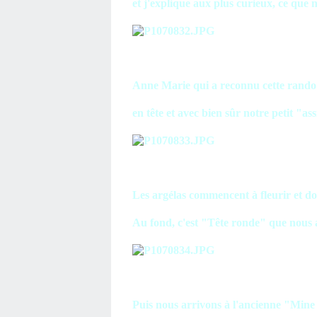
et j'explique aux plus curieux, ce que 
Anne Marie qui a reconnu cette rando 
en tête et avec bien sûr notre petit "ass
Les argélas commencent à fleurir et do
Au fond, c'est "Tête ronde" que nous a
Puis nous arrivons à l'ancienne "Mine 