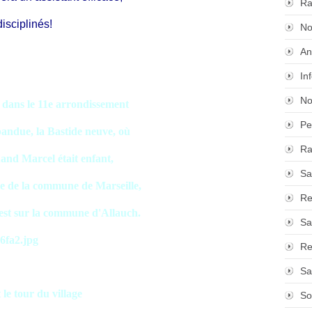
Ra
disciplinés!
No
An
In
No
, dans le 11e arrondissement
Pe
andue, la Bastide neuve, où
Ra
uand Marcel était enfant,
Sa
ême de la commune de Marseille,
Re
, est sur la commune d'Allauch.
Sa
Re
Sa
le tour du village
So