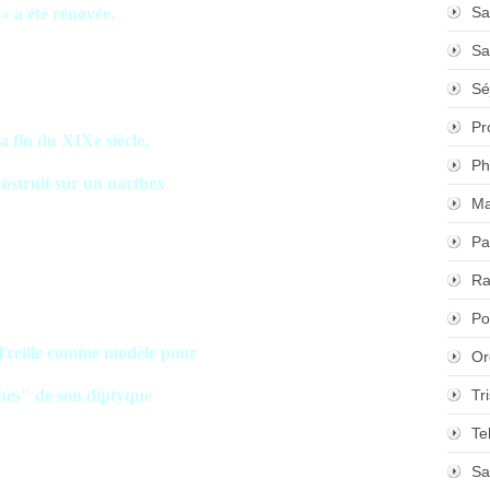
Sa
» a été rénovée.
Sa
Sé
Pr
a fin du XIXe siècle,
Ph
onstruit sur un narthex
Ma
Pa
Ra
Po
Treille comme modèle pour
Or
ches" de son diptyque
Tr
Te
Sa