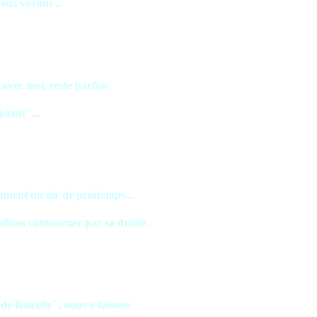
nous voyons ..
avec moi, reste parfois
istant"...
nnent un air de printemps...
llons contourner par sa droite.
de Bauxite", nous y faisons