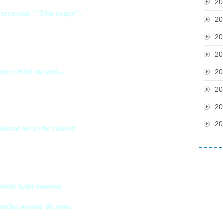
20
percevons "Tête rouge".
20
20
20
pe s'étire un peu...
20
20
20
20
montant on a vite chaud!
petite halte boisson
garder autour de nous