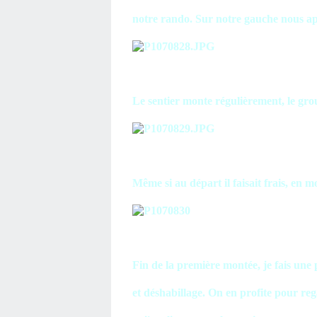
notre rando. Sur notre gauche nous a
Le sentier monte régulièrement, le grou
Même si au départ il faisait frais, en 
Fin de la première montée, je fais une 
et déshabillage. On en profite pour re