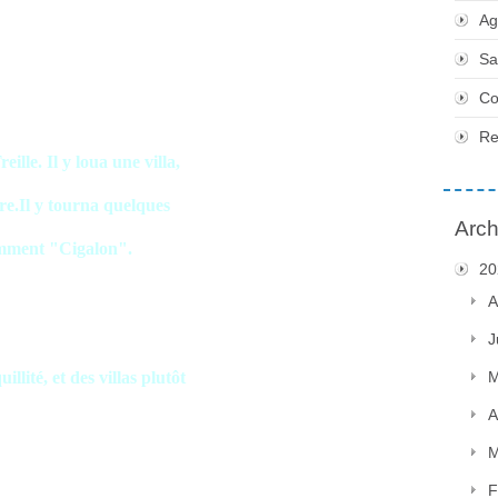
Ag
Sa
Co
Re
ille. Il y loua une villa,
rire.Il y tourna quelques
Arch
tamment "Cigalon".
20
A
J
llité, et des villas plutôt
M
A
M
F