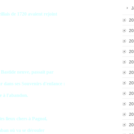
J
illais de 1720 avaient rejoint
20
20
20
20
20
a Bastide neuve, passait par
20
20
ur dans ses Souvenirs d'enfance :
20
ée à l'abandon.
20
20
les lieux chers à Pagnol,
20
aban où va se dérouler