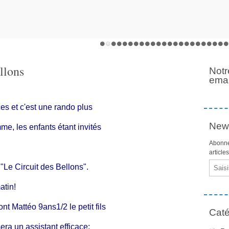
llons
Notr
emai
es et c'est une rando plus
News
me, les enfants étant invités
Abonne
article
Email
 "Le Circuit des Bellons".
atin!
 Mattéo 9ans1/2 le petit fils
Caté
era un assistant efficace;