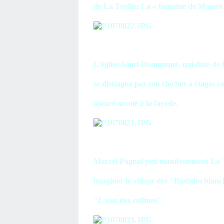
de La Treille; La « fontaine de Manon 
L'église Saint-Dominique, qui date de l
se distingue par son clocher à étages c
ajouré accolé à la façade.
Marcel Pagnol prit manifestement La 
imaginer le village des "Bastides blan
"L'eau des collines".