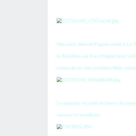
Plus tard, Marcel Pagnol revint à La Tre
la Pascaline, où il se réfugiait pour éc
scènes de ses tout premiers films, no
Le quartier est resté un havre de tranqui
cossues s'y installent.