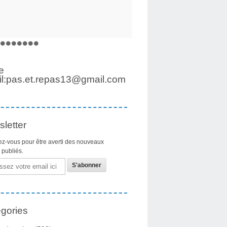
e
l:pas.et.repas13@gmail.com
letter
z-vous pour être averti des nouveaux
s publiés.
gories