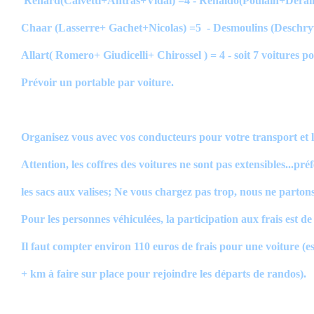
Renard(Calvetti+Antras+Vidal) =4 - Renaldo(Poulain+Dera
Chaar (Lasserre+ Gachet+Nicolas) =5 - Desmoulins (Deschry
Allart( Romero+ Giudicelli+ Chirossel ) = 4 - soit 7 voitures p
Prévoir un portable par voiture.
Organisez vous avec vos conducteurs pour votre transport et l
Attention, les coffres des voitures ne sont pas extensibles...pré
les sacs aux valises; Ne vous chargez pas trop, nous ne partons
Pour les personnes véhiculées, la participation aux frais est de
Il faut compter environ 110 euros de frais pour une voiture (
+ km à faire sur place pour rejoindre les départs de randos).