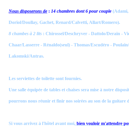
Nous disposerons de
:
14 chambres dont 6 pour couple
(Adami,
Doriol/Doullay, Gachet, Renard/Calvetti, Allart/Romero).
8 chambes à 2 lits
: Chirossel/Deschryver - Dattolo/Derain - Vi
Chaar/Lasserre - Rénaldo(seul) - Thomas/Escudéro - Poulain/G
Lakomski/Antras.
Les serviettes de toilette sont fournies.
Une salle équipée de tables et chaises sera mise à notre disposi
pourrons nous réunir et finir nos soirées au son de la guitare
Si vous arrivez à l'hôtel avant moi
,
bien vouloir m'attendre po