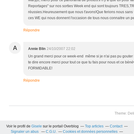
Maryjo, merci pour ce panorama de photos.Il n'y a que toi pour fa
Reportages" sur nos sorties Week end qui sont toujours TRES,
réussies.Heureusement que nous t'avons!Que ferions nous sans 
ces WE qui nous donnent l'occasion de tous nous connaitre u
Répondre
A
Annie Blin
24/10/2007 22:02
Un grand merci pour ce week-end même si je n'ai pas pu gouter le
te dire encore merci pour tout ce que tu fais pour nous et ce bén
FORMIDABLE!
Répondre
Theme: Del
Voir le profil de
Gisele
sur le portail Overblog
Top articles
Contact
Signaler un abus
C.G.U.
Cookies et données personnelles