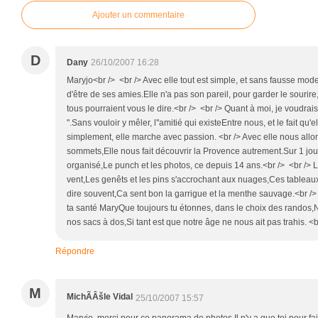
Ajouter un commentaire
D
Dany
26/10/2007 16:28
Maryjo<br /> <br /> Avec elle tout est simple, et sans fausse mod
d'être de ses amies.Elle n'a pas son pareil, pour garder le sourire,V
tous pourraient vous le dire.<br /> <br /> Quant à moi, je voudrais
".Sans vouloir y mêler, l''amitié qui existeEntre nous, et le fait qu'e
simplement, elle marche avec passion. <br /> Avec elle nous all
sommets,Elle nous fait découvrir la Provence autrement.Sur 1 jour 
organisé,Le punch et les photos, ce depuis 14 ans.<br /> <br /> Le 
vent,Les genêts et les pins s'accrochant aux nuages,Ces tableau
dire souvent,Ca sent bon la garrigue et la menthe sauvage.<br /> 
ta santé MaryQue toujours tu étonnes, dans le choix des randos,N
nos sacs à dos,Si tant est que notre âge ne nous ait pas trahis
Répondre
M
MichÃÂšle Vidal
25/10/2007 15:57