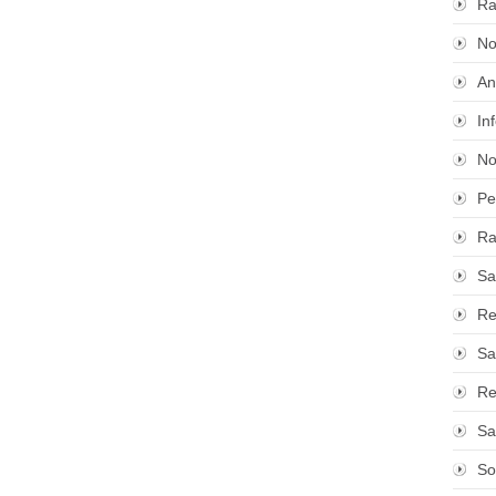
Ra
No
An
In
No
Pe
Ra
Sa
Re
Sa
Re
Sa
So