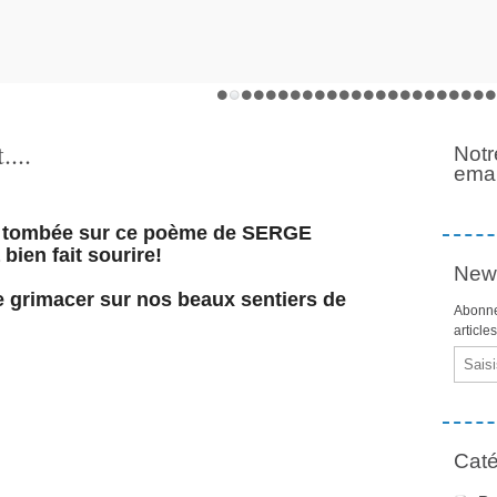
....
Notr
emai
uis tombée sur ce poème de SERGE
ien fait sourire!
News
 grimacer sur nos beaux sentiers de
Abonne
article
Email
Caté