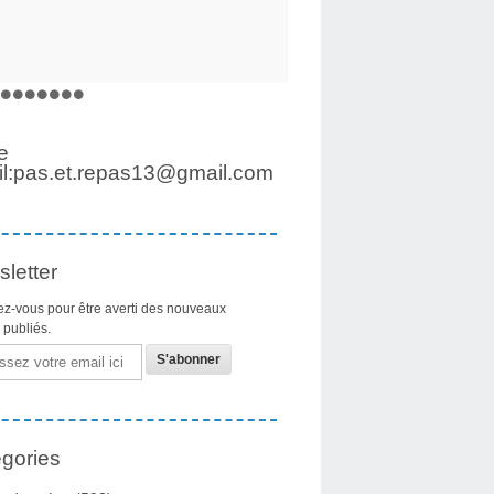
e
l:pas.et.repas13@gmail.com
letter
z-vous pour être averti des nouveaux
s publiés.
gories