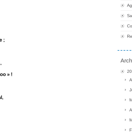
Ag
Sa
Co
Re
e ;
Arch
,
20
oo » !
A
J
l,
M
A
M
F