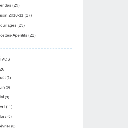
endas (29)
ison 2010-11 (27)
quillages (23)
cettes-Apéritifs (22)
ives
26
oût
(1)
uin
(6)
ai
(9)
vril
(11)
ars
(6)
évrier
(8)