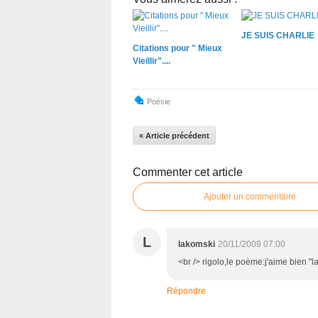
JE SUIS CHARLIE
Citations pour " Mieux
Vieillir"....
Poésie
« Article précédent
Commenter cet article
Ajouter un commentaire
L
lakomski
20/11/2009 07:00
<br /> rigolo,le poème:j'aime bien "la 
Répondre