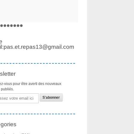
e
l:pas.et.repas13@gmail.com
letter
z-vous pour être averti des nouveaux
s publiés.
gories