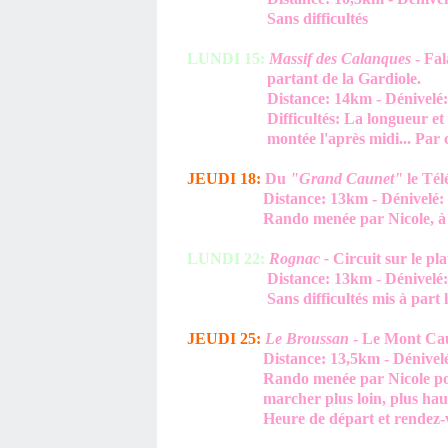
Sans difficultés
LUNDI 15:
Massif des Calanques
- Fal
partant de la Gardiole.
Distance: 14km - Dénivelé: 45
Difficultés: La longueur et le dé
montée l'après midi... Par cont
JEUDI 18:
Du
"Grand Caunet"
le Tél
Distance: 13km - Dénivelé: 40
Rando menée par Nicole, à allu
LUNDI 22:
Rognac -
Circuit sur le pl
Distance: 13km - Dénivelé: 22
Sans difficultés mis à part la
JEUDI 25:
Le Broussan
- Le Mont C
Distance: 13,5km - Dénivelé: 
Rando menée par Nicole pour v
marcher plus loin, plus haut,et
Heure de départ et rendez-vous 