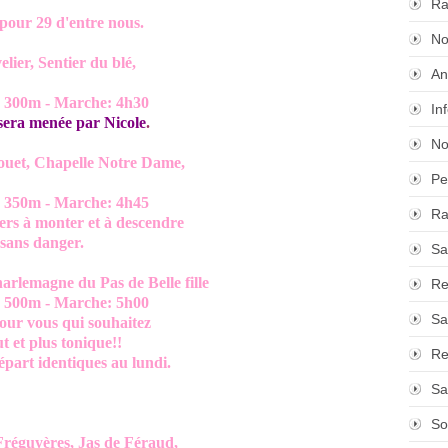
Ra
our 29 d'entre nous.
No
ier, Sentier du blé,
An
0m - Marche: 4h30
In
 sera menée par Nicole
.
No
ouet, Chapelle Notre Dame,
Pe
0m - Marche: 4h45
Ra
à monter et à descendre
ns danger.
Sa
rlemagne du Pas de Belle fille
Re
0m - Marche: 5h00
Sa
ous qui souhaitez
 plus tonique!!
Re
 identiques au lundi.
Sa
So
Fréguyères, Jas de Féraud,