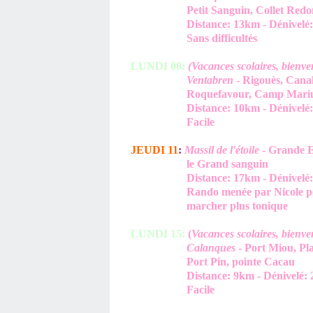
Petit Sanguin, Collet Redo
Distance: 13km - Dénivelé: 30
Sans difficultés
LUNDI 08:
(Vacances scolaires, bienv
Ventabren
- Rigouès, Canal
Roquefavour, Camp Mariu
Distance: 10km - Dénivelé: 15
Facile
JEUDI 11
:
Massil de l'étoile
- Grande Et
le Grand sanguin
Distance: 17km - Dénivelé: 40
Rando menée par Nicole pour v
marcher plus tonique
LUNDI 15:
(
Vacances scolaires, bienv
Calanques
- Port Miou, Pla
Port Pin, pointe Cacau
Distance: 9km - Dénivelé: 250
Facile