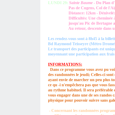
LUNDI 29:
Sainte Baume
- Du Plan d'
Pas de Cugens, Col de l'Aigle,
Distance: 12km - Dénivelé: 50
Difficultés: Une cheminée à mo
jusqu'au Pic de Bertagne aprè
Au retour, descente dans un p
Les rendez-vous sont à 8h45 à la billet
Bd Raymond Teisseyre (Métro Dromel)
Le transport des participants est uni
moyennant une participation aux frais 
INFORMATIONS:
Dans ce programme vous avez pu voi
des randonnées le jeudi; Celles-ci sont
ayant envie de marcher un peu plus to
ce qu
-
i n'empêchera pas que vous fassi
au rythme habituel. Il sera préférable 
vous engager dans une de ses randos car
physique pour pouvoir suivre sans galé
- Concernant les randonnées programm