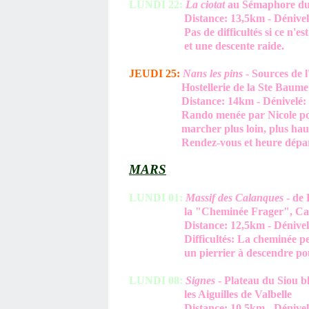
LUNDI 22:
La ciotat
au Sémaphore du 
Distance: 13,5km - Dénivelé: 
Pas de difficultés si ce n'est la 
et une descente raide.
JEUDI 25:
Nans les pins
- Sources de l
Hostellerie de la Ste Baume
Distance: 14km - Dénivelé: 50
Rando menée par Nicole pour v
marcher plus loin, plus haut et
Rendez-vous et heure départ id
MARS
LUNDI 01:
Massif des Calanques
- de 
la "Cheminée Frager", Cap gro
Distance: 12,5km - Dénivelé: 
Difficultés: La cheminée peut en
un pierrier à descendre pour ar
LUNDI 08:
Signes
- Plateau du Siou b
les Aiguilles de Valbelle
Distance: 10,5km - Dénivelé - 