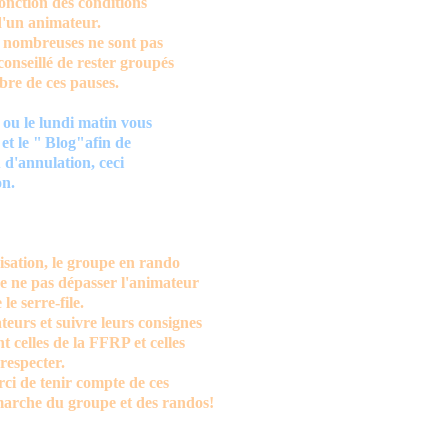
onction des conditions
d'un animateur.
p nombreuses ne sont pas
 conseillé de rester groupés
mbre de ces pauses.
 ou le lundi matin vous
et le "
Blog"afin de
u d'annulation, ceci
on.
isation, le groupe en rando
de ne pas dépasser l'animateur
le serre-file.
teurs et suivre leurs consignes
t celles de la FFRP et celles
 respecter.
rci de tenir compte de ces
marche du groupe et des randos!