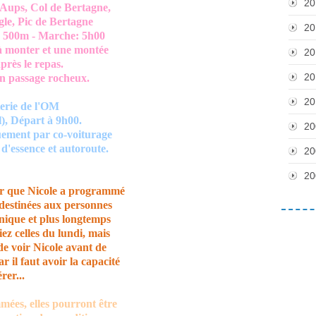
20
Aups, Col de Bertagne,
 Pic de Bertagne
20
0m - Marche: 5h00
nter et une montée
20
s le repas.
20
assage rocheux.
20
terie de l'OM
, Départ à 9h00.
20
quement par co-voiturage
d'essence et autoroute.
20
20
r que Nicole a programmé
 destinées aux personnes
nique et plus longtemps
ez celles du lundi, mais
de voir Nicole avant de
 il faut avoir la capacité
rer...
ées, elles pourront être