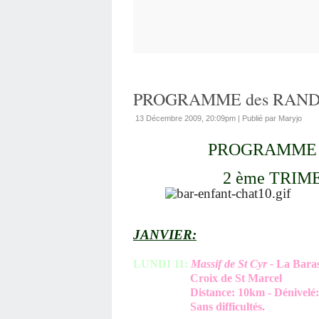
PROGRAMME des RANDOS
13 Décembre 2009, 20:09pm
|
Publié par Maryjo
PROGRAMME 
2 ème TRIM
JANVIER:
LUNDI 11:
Massif de St Cyr -
La Baras
Croix de St Marcel
Distance: 10km - Dénivelé: 33
Sans difficultés.