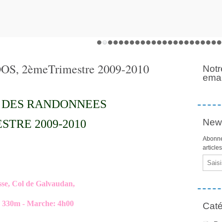
, 2èmeTrimestre 2009-2010
Notr
emai
DES RANDONNEES
News
ESTRE 2009-2010
Abonne
article
Email
se, Col de Galvaudan,
0m - Marche: 4h00
Caté