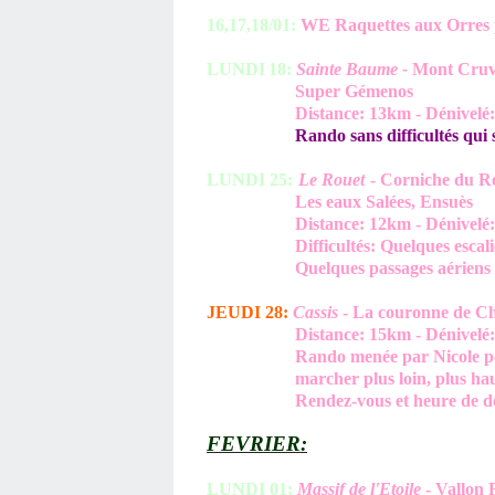
16,17,18/01:
WE Raquettes aux Orres p
LUND
I
18:
Sainte Baume -
Mont Cruvel
Super Gémenos
Distance: 13km - Dénivelé: 30
Rando sans difficultés qui
LUNDI 25:
Le Rouet
- Corniche du R
Les eaux Salées, Ensuès
Distance: 12km - Dénivelé: 35
Difficultés: Quelques escaliers 
Quelques passages aériens sa
JEUDI 28:
Cassis
- La couronne de Cha
Distance: 15km - Dénivelé: 50
Rando menée par Nicole pour v
marcher plus loin, plus haut et
Rendez-vous et heure de départ
FEVRIER:
LUNDI 01:
Massif de l'Etoile
- Vallon 