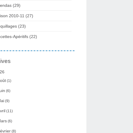
endas (29)
ison 2010-11 (27)
quillages (23)
cettes-Apéritifs (22)
ives
26
oût
(1)
uin
(6)
ai
(9)
vril
(11)
ars
(6)
évrier
(8)