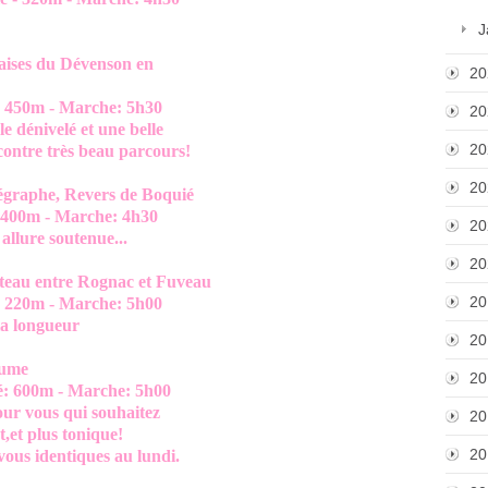
J
aises du Dévenson en
20
0m - Marche: 5h30
20
nivelé et une belle
20
re très beau parcours!
20
égraphe, Revers de Boquié
0m - Marche: 4h30
20
re soutenue...
20
ateau entre Rognac et Fuveau
20
0m - Marche: 5h00
 longueur
20
aume
20
600m - Marche: 5h00
ous qui souhaitez
20
 plus tonique!
20
identiques au lundi.