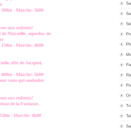
Sa
n
0m - Marche: 5h00
Sa
Sé
enue aux enfants)!
 de Marseille, aqueduc de
Pr
s
Ph
0m - Marche: 4h00
Ma
oile, tête de Jacquot,
Pa
0m - Marche: 5h00
Ra
ous qui souhaitez
Po
Or
enue aux enfants)!
teau de la Fontasse,
Tr
m - Marche: 4h00
Te
Sa