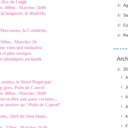
Bec de l'aigle
Ag
400m - Marche: 5h00
longueur, le dénivelé,
Sa
Co
'Huveaune, la Castelette,
Re
0m - Marche: 5h
ous qui souhaitez
 plus tonique.
Arch
entiques au lundi.
20
A
Luminy, le Mont Puget par
J
s, Puits de Cancel
400m - Marche: 5h00
M
 être une pour certains...
river au "Puits de Cancel"
A
lanc, Abri du Siou blanc,
M
F
320m - Marche: 4h30