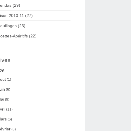
endas (29)
ison 2010-11 (27)
quillages (23)
cettes-Apéritifs (22)
ives
26
oût
(1)
uin
(6)
ai
(9)
vril
(11)
ars
(6)
évrier
(8)