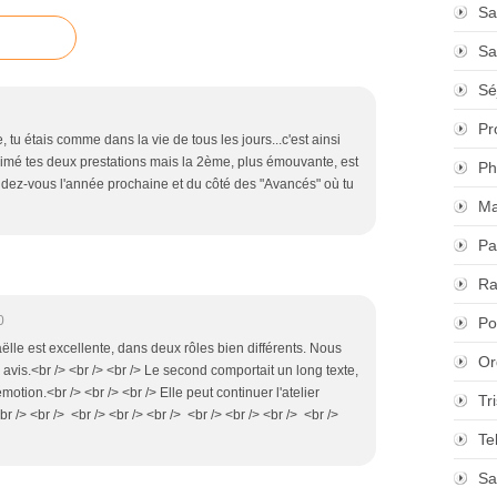
Sa
Sa
Sé
Pr
, tu étais comme dans la vie de tous les jours...c'est ainsi
imé tes deux prestations mais la 2ème, plus émouvante, est
Ph
rendez-vous l'année prochaine et du côté des "Avancés" où tu
Ma
Pa
Ra
0
Po
Gaëlle est excellente, dans deux rôles bien différents. Nous
Or
avis.<br /> <br /> <br /> Le second comportait un long texte,
motion.<br /> <br /> <br /> Elle peut continuer l'atelier
Tr
<br /> <br /> <br /> <br /> <br /> <br /> <br /> <br /> <br />
Te
Sa