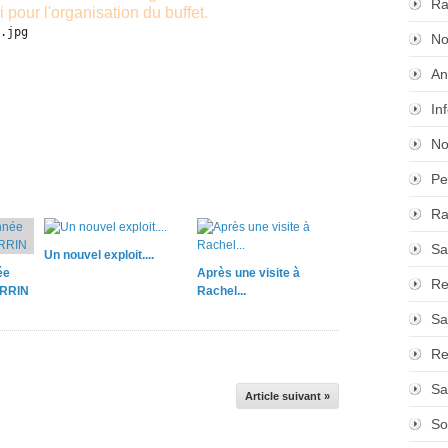
Ra
 pour l'organisation du buffet. 
No
An
In
No
Pe
Ra
Sa
Un nouvel exploit....
ée
Après une visite à
Re
ERRIN
Rachel...
Sa
Re
Sa
Article suivant »
So