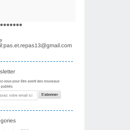
e
l:pas.et.repas13@gmail.com
letter
z-vous pour être averti des nouveaux
s publiés.
gories