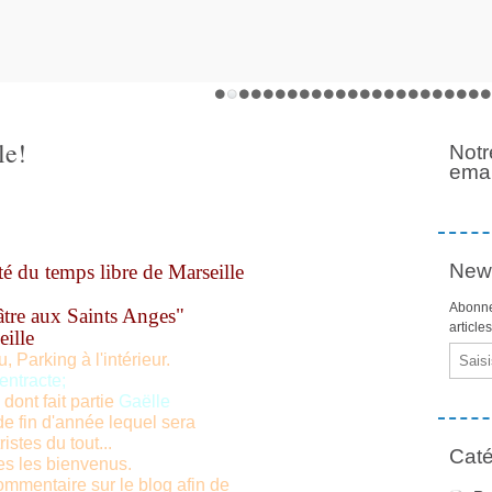
le!
Notr
emai
News
té du temps libre de Marseille
Abonne
tre aux Saints Anges" 

article
ille
Email
 Parking à l'intérieur.
'entracte;
dont fait partie 
Gaëlle
e fin d'année lequel sera 

stes du tout...
Caté
tes les bienvenus.
mmentaire sur le blog afin de
