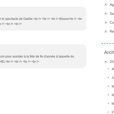
Ag
Sa
ur le spectacle de Gaëlle.<br /> <br /> <br /> Bisous<br /> <br
Co
r /> <br /> <br />
Re
Arch
juin pour assister à la fète de fin d'année à laquelle du
20
EL<br /> <br /> <br /> <br />
A
J
M
A
M
F