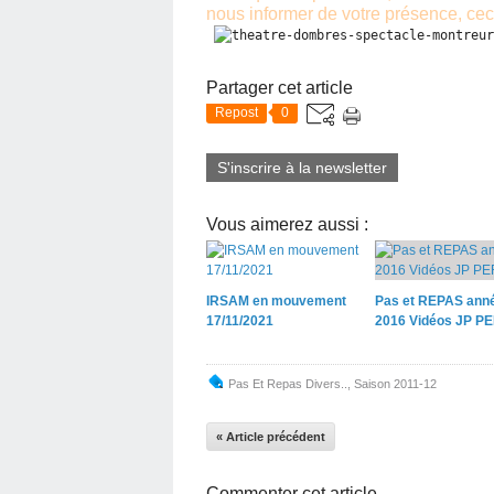
nous informer
 de votre présence, ceci
Partager cet article
Repost
0
S'inscrire à la newsletter
Vous aimerez aussi :
IRSAM en mouvement
Pas et REPAS ann
17/11/2021
2016 Vidéos JP P
Pas Et Repas Divers..
,
Saison 2011-12
« Article précédent
Commenter cet article