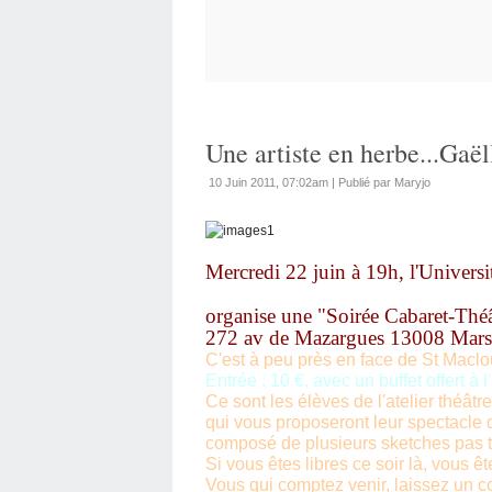
Une artiste en herbe...Gaël
10 Juin 2011, 07:02am
|
Publié par Maryjo
Mercredi 22 juin à 19h, l'Universi
organise une "Soirée Cabaret-Théâ
272 av de Mazargues 13008 Marse
C'est à peu près en face de St Maclou,
Entrée : 10 €, avec un buffet offert à l
Ce sont les élèves de l'atelier théâtre 
qui vous proposeront leur spectacle d
composé de plusieurs sketches pas tri
Si vous êtes libres ce soir là, vous ê
Vous qui comptez venir, laissez un co