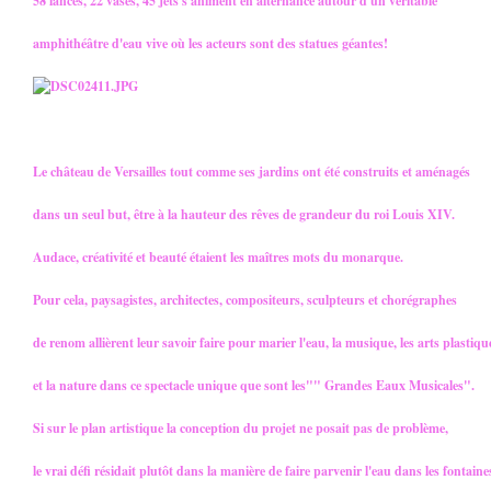
58 lances, 22 vases, 45 jets s'animent en alternance autour d'un véritable
amphithéâtre d'eau vive où les acteurs sont des statues géantes!
Le château de Versailles tout comme ses jardins ont été construits et aménagés
dans un seul but, être à la hauteur des rêves de grandeur du roi Louis XIV.
Audace, créativité et beauté étaient les maîtres mots du monarque.
Pour cela, paysagistes, architectes, compositeurs, sculpteurs et chorégraphes
de renom allièrent leur savoir faire pour marier l'eau, la musique, les arts plastiqu
et la nature dans ce spectacle unique que sont les"" Grandes Eaux Musicales".
Si sur le plan artistique la conception du projet ne posait pas de problème,
le vrai défi résidait plutôt dans la manière de faire parvenir l'eau dans les fontaine