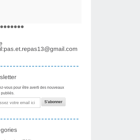
e
l:pas.et.repas13@gmail.com
letter
z-vous pour être averti des nouveaux
s publiés.
gories