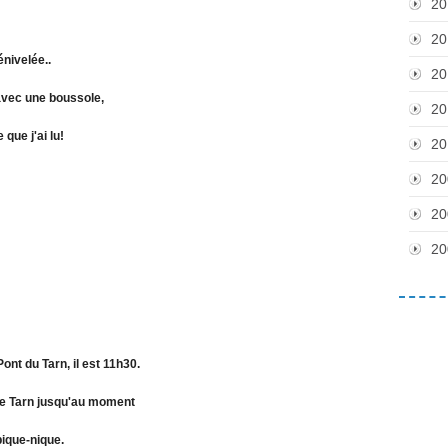
20
20
nivelée..
20
avec une boussole,
20
 que j'ai lu!
20
20
20
20
nt du Tarn, il est 11h30.
 le Tarn jusqu'au moment
pique-nique.