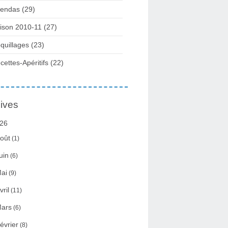
endas (29)
ison 2010-11 (27)
quillages (23)
cettes-Apéritifs (22)
ives
26
oût
(1)
uin
(6)
ai
(9)
vril
(11)
ars
(6)
évrier
(8)