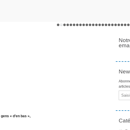
Notr
emai
News
Abonne
article
Email
gens « d’en bas »,
Caté