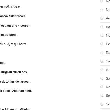
Ra
ine qu’à 1700 m.
No
’on va skier l’hiver
An
C’est aussi le « serre »
In
mite au Nord.
No
Pe
 du sud, et qui barre
Ra
Sa
ige.
Re
surgi au milieu des
Sa
t de 14 km de largeur .
Re
t et de l’Altier au nord,
Sa
So
 Le Bleymard, Villefort,