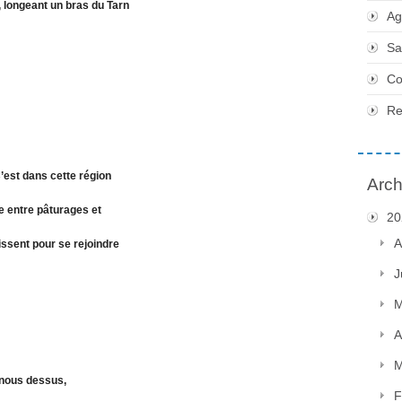
 longeant un bras du Tarn
Ag
Sa
Co
Re
 C’est dans cette région
Arch
e entre pâturages et
20
A
issent pour se rejoindre
J
M
A
M
t nous dessus,
F