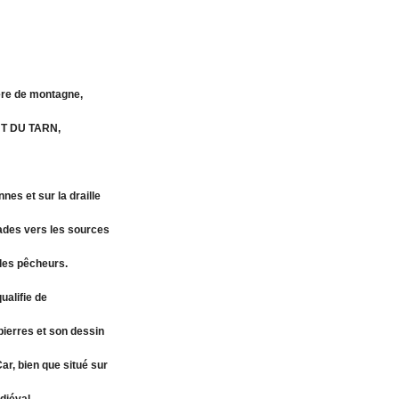
vière de montagne,
ONT DU TARN,
nes et sur la draille
lades vers les sources
 des pêcheurs.
ualifie de
pierres et son dessin
ar, bien que situé sur