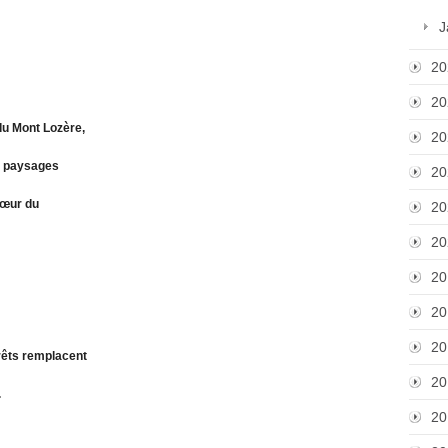
J
20
20
du Mont Lozère,
20
es paysages
20
 cœur du
20
20
20
20
20
orêts remplacent
20
.
20