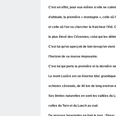
C’est en effet, pour eux-même si elle ne culm
d’altitude, la première « montagne », celle où l
et celle où l’on va chercher la fraicheur l’été. 
le plus élevé des Cévennes, celui qui les déli
C’est lui qu’on aperçoit de loin lorsqu’on vient
l’horizon de sa masse imposante.
C’est lui qui porte la première et la dernière ne
Le mont Lozère est un énorme bloc granitique 
schistes cévenols, de 40 km de long environ e
Ses limites naturelles en sont les vallées du Lo
celles du Tarn et du Luech au sud.
De grosses bourgades en font le tour : Florac,