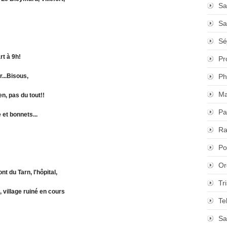
Sa
Sa
Sé
rt à 9h!
Pr
...Bisous,
Ph
Ma
n, pas du tout!!
Pa
 et bonnets...
Ra
Po
Or
t du Tarn, l'hôpital,
Tr
village ruiné en cours
Te
Sa