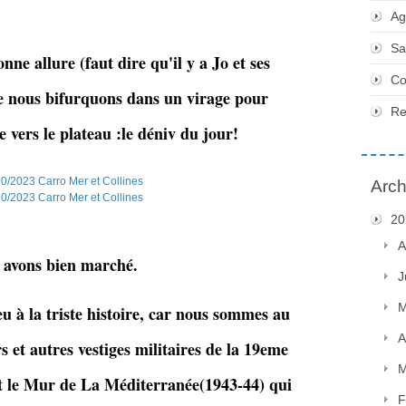
Ag
Sa
onne allure (faut dire qu'il y a Jo et ses
Co
e nous bifurquons dans un virage pour
Re
vers le plateau :le déniv du jour!
Arch
20
A
s avons bien marché.
J
M
eu à la triste histoire, car nous sommes au
A
 et autres vestiges militaires de la 19eme
M
t le Mur de La Méditerranée(1943-44) qui
F