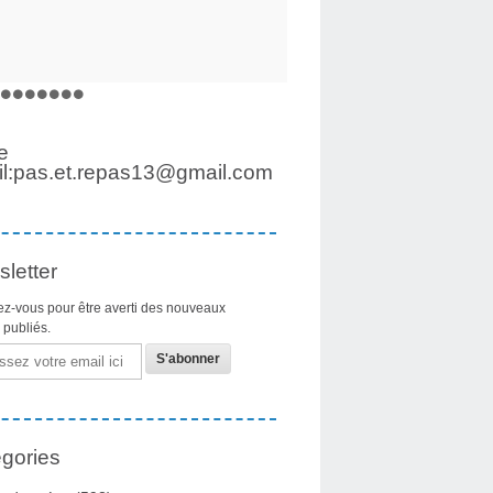
e
l:pas.et.repas13@gmail.com
letter
z-vous pour être averti des nouveaux
s publiés.
gories