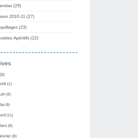
endas (29)
ison 2010-11 (27)
quillages (23)
cettes-Apéritifs (22)
ives
26
oût
(1)
uin
(6)
ai
(9)
vril
(11)
ars
(6)
évrier
(8)