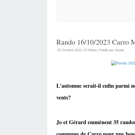
Rando 16/10/2023 Carro M
25 Octobre 2023, 07:00am
|
Publié par Gisele
L'automne serait-il enfin parmi n
vents?
Jo et Gérard emmènent 35 randonn
commune de Carro pour une boucle