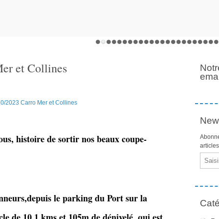
er et Collines
Notr
emai
News
ous, histoire de sortir nos beaux coupe-
Abonne
article
Email
eurs,depuis le parking du Port sur la
Caté
 de 10,1 kms et 105m de dénivelé, qui est