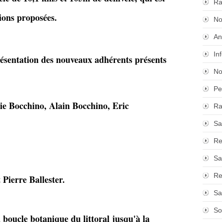
Ra
ions proposées.
No
An
In
présentation des nouveaux adhérents présents
No
Pe
e Bocchino, Alain Bocchino, Eric
Ra
Sa
Re
Sa
Re
 Pierre Ballester.
Sa
So
boucle botanique du littoral jusqu'à la