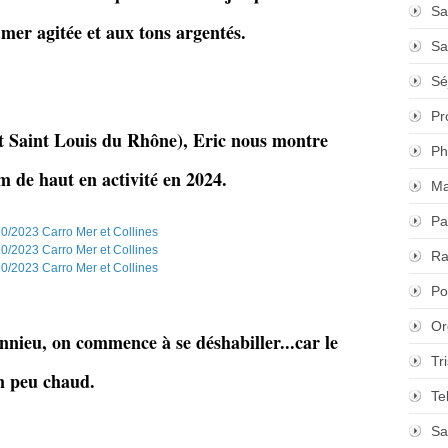
Sa
mer agitée et aux tons argentés.
Sa
Sé
Pr
rt Saint Louis du Rhône), Eric nous montre
Ph
0m de haut en activité en 2024.
Ma
Pa
Ra
Po
Or
onnieu, on commence à se déshabiller...car le
Tr
un peu chaud.
Te
Sa