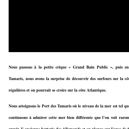
Nous passons à la petite crique « Grand Bain Public », puis en 
Tamaris, nous avons la surprise de découvrir des surfeurs sur la côt
régulières et on pourrait se croire sur la côte Atlantique.
Nous atteignons le Port des Tamaris où le niveau de la mer est tel que
continuons à admirer cette mer bien différente que l’on voit rare
gravir, l’ ancienne batterie des Allemands et on plonge sur l’anse de 