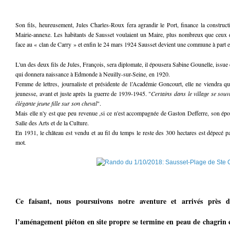
Son fils, heureusement, Jules Charles-Roux fera agrandir le Port, finance la construct
Mairie-annexe. Les habitants de Sausset voulaient un Maire, plus nombreux que ceux d
face au « clan de Carry » et enfin le 24 mars 1924 Sausset devient une commune à part e
L'un des deux fils de Jules, François, sera diplomate, il épousera Sabine Gounelle, issue 
qui donnera naissance à Edmonde à Neuilly-sur-Seine, en 1920.
Femme de lettres, journaliste et présidente de l’Académie Goncourt, elle ne viendra q
jeunesse, avant et juste après la guerre de 1939-1945. "
Certains dans le village se souv
élégante jeune fille sur son cheval
".
Mais elle n'y est que peu revenue ,si ce n'est accompagnée de Gaston Defferre, son épou
Salle des Arts et de la Culture.
En 1931, le château est vendu et au fil du temps le reste des 300 hectares est dépecé p
mot
.
Ce faisant, nous poursuivons notre aventure et arrivés près 
l’aménagement piéton en site propre se termine en peau de chagrin et