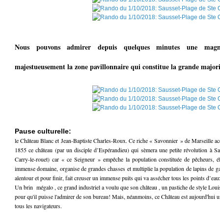
Nous pouvons admirer depuis quelques minutes une magni
majestueusement la zone pavillonnaire qui constitue la grande majorit
Pause culturelle:
le Château Blanc et Jean-Baptiste Charles-Roux. Ce riche « Savonnier » de Marseille acqu
1855 ce château (par un disciple d’Espérandieu) qui sèmera une petite révolution à S
Carry-le-rouet) car « ce Seigneur » empêche la population constituée de pêcheurs, é
immense domaine, organise de grandes chasses et multiplie la population de lapins de gar
alentour et pour finir, fait creuser un immense puits qui va assécher tous les points d’ea
Un brin mégalo , ce grand industriel a voulu que son château , un pastiche de style Louis
pour qu'il puisse l'admirer de son bureau! Mais, néanmoins, ce Château est aujourd'hui u
tous les navigateurs.