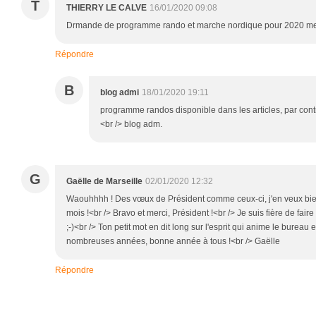
T
THIERRY LE CALVE
16/01/2020 09:08
Drmande de programme rando et marche nordique pour 2020 merc
Répondre
B
blog admi
18/01/2020 19:11
programme randos disponible dans les articles, par con
<br /> blog adm.
G
Gaëlle de Marseille
02/01/2020 12:32
Waouhhhh ! Des vœux de Président comme ceux-ci, j'en veux bien 
mois !<br /> Bravo et merci, Président !<br /> Je suis fière de faire 
;-)<br /> Ton petit mot en dit long sur l'esprit qui anime le bureau
nombreuses années, bonne année à tous !<br /> Gaëlle
Répondre