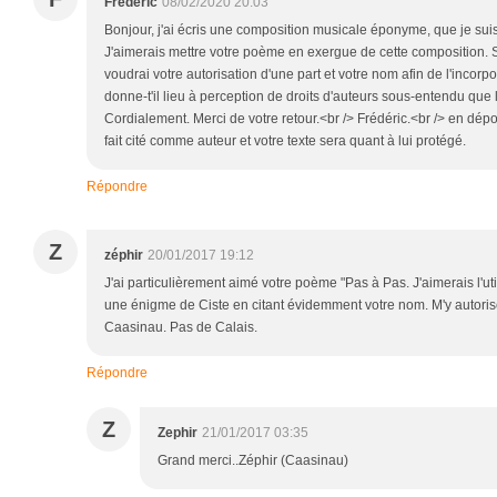
Frédéric
08/02/2020 20:03
Bonjour, j'ai écris une composition musicale éponyme, que je suis
J'aimerais mettre votre poème en exergue de cette composition. Si
voudrai votre autorisation d'une part et votre nom afin de l'incorpo
donne-t'il lieu à perception de droits d'auteurs sous-entendu que
Cordialement. Merci de votre retour.<br /> Frédéric.<br /> en dé
fait cité comme auteur et votre texte sera quant à lui protégé.
Répondre
Z
zéphir
20/01/2017 19:12
J'ai particulièrement aimé votre poème "Pas à Pas. J'aimerais l'uti
une énigme de Ciste en citant évidemment votre nom. M'y autoris
Caasinau. Pas de Calais.
Répondre
Z
Zephir
21/01/2017 03:35
Grand merci..Zéphir (Caasinau)