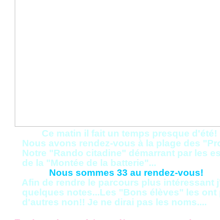
Ce matin il fait un temps presque d'été!
Nous avons rendez-vous à la plage des "Pr
Notre "Rando citadine" démarrant par les es
de la "Montée de la batterie"...
Nous sommes 33 au rendez-vous!
Afin de rendre le parcours plus intéressant j
quelques notes...Les "Bons élèves" les ont 
d'autres non!! Je ne dirai pas les noms....