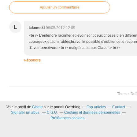
Ajouter un commentaire
L
lakomski
08/05/2012 12:09
<br /> L'entendre raconter et levoir sont deux choses bien différe
courageux et admirables;bravo !Impossible d'oublier cette recon
d'avoir persévérer<br /> malgrè ce temps.Claudie<br />
Répondre
Theme: Del
Voir le profil de
Gisele
sur le portail Overblog
Top articles
Contact
Signaler un abus
C.G.U.
Cookies et données personnelles
Préférences cookies