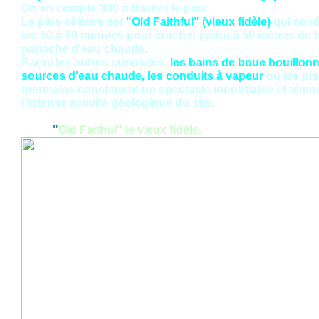
On en compte 300 à travers le parc.
Le plus célèbre est
"Old Faithful" (vieux fidèle)
qui se ré
les 50 à 90 minutes pour cracher jusqu'à 50 mètres de 
panache d'eau chaude.
Parmi les autres curiosités,
les bains de boue bouillonn
sources d'eau chaude, les conduits à vapeur
ou les pi
thermales constituent un spectacle inoubliable et témo
l'intense activité géologique du site.
"
Old Faithul" le vieux fidèle.