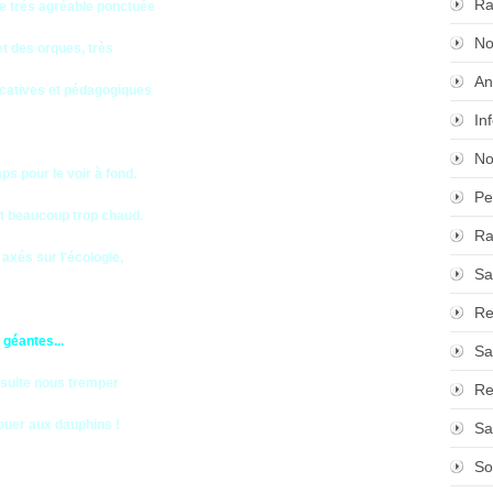
Ra
ée trés agréable ponctuée
No
et des orques, très
An
ucatives et pédagogiques
In
No
mps pour le voir à fond.
Pe
ait beaucoup trop chaud.
Ra
xés sur l'écologie,
Sa
Re
 géantes...
Sa
suite nous tremper
Re
jouer aux dauphins !
Sa
So