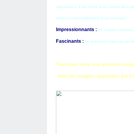
spectateurs à
découvrir leurs talents dans d
riches en émerveillement et en surprises!
Impressionnants :
les requins vous accu
Fascinants :
les poissons tropicaux parad
Tout pour vivre une aventure uni
Voici les images rapportées par Fr