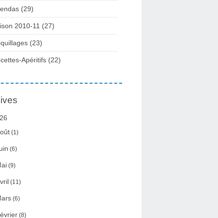
endas (29)
ison 2010-11 (27)
quillages (23)
cettes-Apéritifs (22)
ives
26
oût
(1)
uin
(6)
ai
(9)
vril
(11)
ars
(6)
évrier
(8)