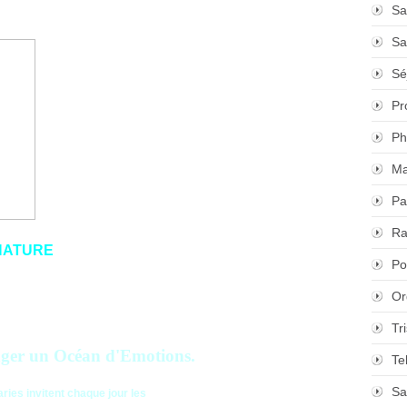
Sa
Sa
Sé
Pr
Ph
Ma
Pa
Ra
 NATURE
Po
Or
Tr
er un Océan d'Emotions.
Te
Sa
aries invitent chaque jour les