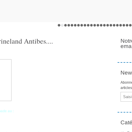
ineland Antibes....
Notr
emai
News
Abonne
article
Email
ade au :
Caté