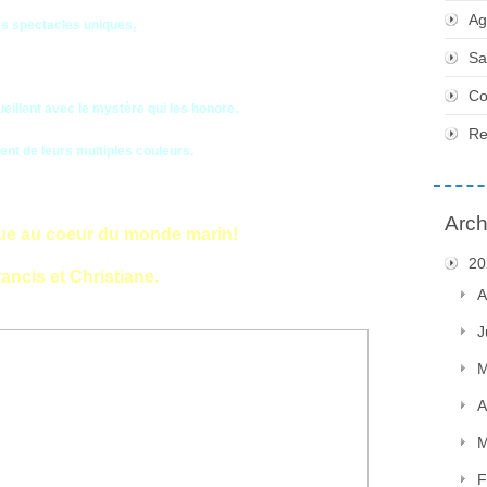
Ag
es spectacles uniques,
Sa
Co
eillent avec le mystère qui les honore.
Re
ent de leurs multiples couleurs.
Arch
que au coeur du monde marin!
20
ancis et Christiane.
A
J
M
A
M
F