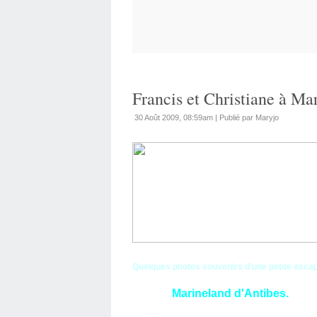
Francis et Christiane à Mar
30 Août 2009, 08:59am
|
Publié par Maryjo
Quelques photos souvenirs d'une petite escap
Marineland d'Antibes.