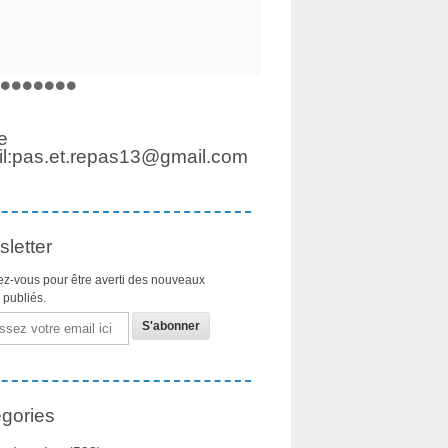
e
l:pas.et.repas13@gmail.com
letter
z-vous pour être averti des nouveaux
s publiés.
gories