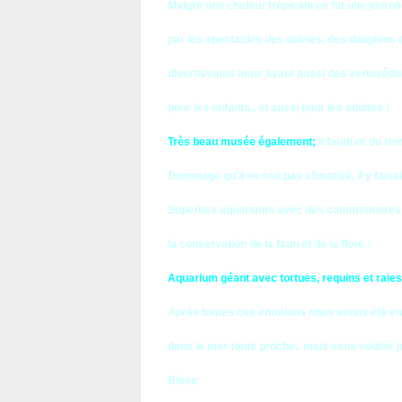
Malgré une chaleur tropicale ce fut une journ
par les spectacles des otaries, des dauphins 
divertissants mais ayant aussi des vertuséd
pour les enfants.. et aussi pour les adultes !
Très beau musée également;
il faudrait du te
Dommage qu'il ne soit pas climatisé, il y fais
Superbes aquariums avec des commentaires a
la conservation de la faun et de la flore :
Aquarium géant avec tortues, requins et raies
Après toutes ces émotions nous avons été en
dans la mer toute proche.. mais sans vouloir 
Bises