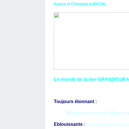
Francis et Christiane AUPICON
Le monde de la mer GRANDEUR
Toujours étonnant :
Marineland vous fait partag
Eblouissants :
les orques, dauphins et ot