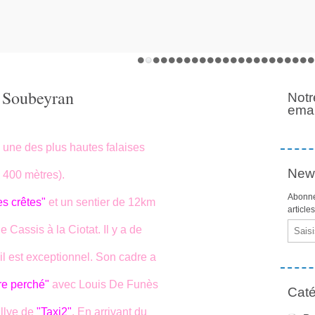
e Soubeyran
Notr
emai
une des plus hautes falaises
News
 400 mètres).
Abonne
es crêtes"
et un sentier de 12km
article
Email
e Cassis à la Ciotat. Il y a de
l est exceptionnel. Son cadre a
re perché"
avec Louis De Funès
Caté
allye de
"Taxi2"
. En arrivant du