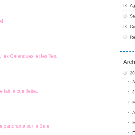
Ag
Sa
e!
Co
Re
 les Calanques, et les îles.
Arch
20
A
fait la cueillette...
J
M
A
M
e panorama sur la Baie
F