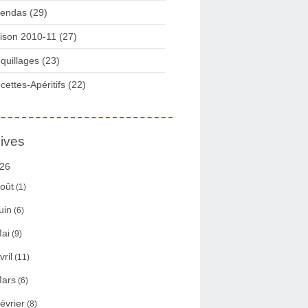
endas (29)
ison 2010-11 (27)
quillages (23)
cettes-Apéritifs (22)
ives
26
oût
(1)
uin
(6)
ai
(9)
vril
(11)
ars
(6)
évrier
(8)