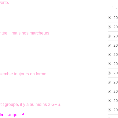
verte.
J
20
20
ntée ...mais nos marcheurs
20
20
20
20
20
semble toujours en forme......
20
20
20
tit groupe, il y a au moins 2 GPS,
20
re tranquille!