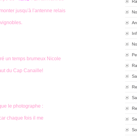
Ra
monter jusqu'à l'antenne relais
No
 vignobles.
An
In
No
Pe
gré un temps brumeux Nicole
Ra
saut du Cap Canaille!
Sa
Re
Sa
que le photographe :
Re
ar chaque fois il me
Sa
So