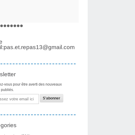
e
l:pas.et.repas13@gmail.com
letter
z-vous pour être averti des nouveaux
s publiés.
gories