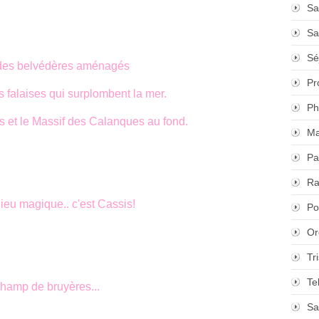
Sa
Sa
Sé
, des belvédères aménagés
Pr
 falaises qui surplombent la mer.
Ph
s et le Massif des Calanques au fond.
Ma
Pa
Ra
ieu magique.. c'est Cassis!
Po
Or
Tr
Te
champ de bruyères...
Sa