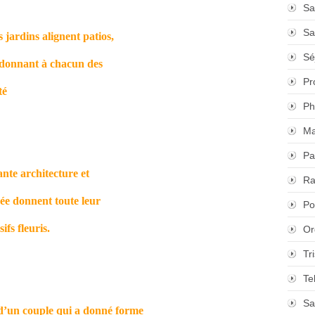
Sa
Sa
s jardins alignent patios,
Sé
es donnant à chacun des
Pr
té
Ph
Ma
Pa
ante architecture et
Ra
ée donnent toute leur
Po
fs fleuris.
Or
Tr
Te
Sa
 d’un couple qui a donné forme