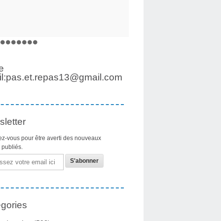
e
l:pas.et.repas13@gmail.com
letter
z-vous pour être averti des nouveaux
s publiés.
gories