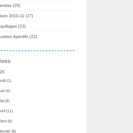
endas (29)
ison 2010-11 (27)
quillages (23)
cettes-Apéritifs (22)
ives
26
oût
(1)
uin
(6)
ai
(9)
vril
(11)
ars
(6)
évrier
(8)