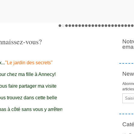
onnaissez-vous?
Notr
emai
...
"Le jardin des secrets"
News
our chez ma fille à Annecy!
Abonne
ous faire partager ma visite
article
Email
ous trouvez dans cette belle
as à côté sans vous y arrêter
!
Caté