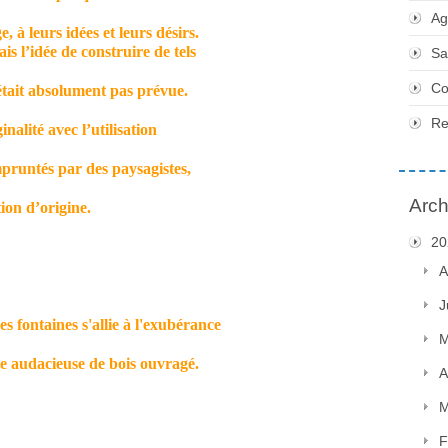
Ag
, à leurs idées et leurs désirs.
is l’idée de construire de tels
Sa
Co
n’était absolument pas prévue.
Re
inalité avec l’utilisation
pruntés par des paysagistes,
Arch
ion d’origine.
20
A
J
s fontaines s'allie à l'exubérance
M
e audacieuse de bois ouvragé.
A
M
F