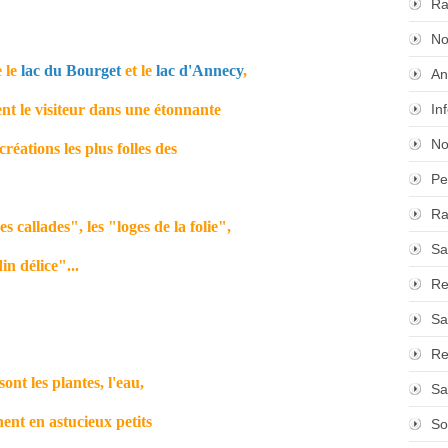
Ra
No
 le
lac du Bourget
et le
lac d'Annecy
,
An
nt le visiteur dans une étonnante
In
No
réations les plus folles des
Pe
Ra
 callades", les "loges de la folie",
Sa
in délice"...
Re
Sa
Re
nt les plantes, l'eau,
Sa
inent en astucieux petits
So