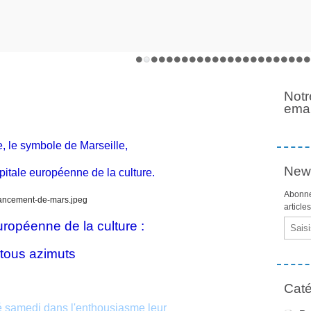
Notr
emai
, le symbole de Marseille,
News
pitale européenne de la culture.
Abonne
article
Email
éenne de la culture :
azimuts
Caté
ré samedi dans l'enthousiasme leur