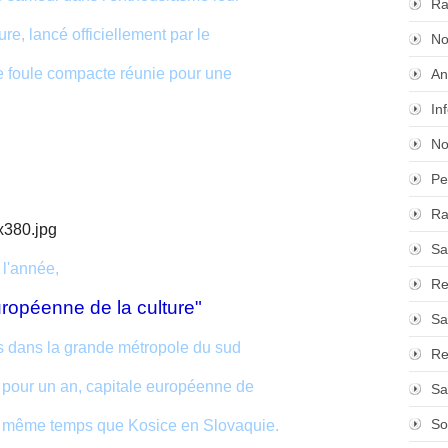
Ra
re, lancé officiellement par le
No
e foule compacte réunie pour une
An
In
No
Pe
Ra
Sa
 l'année,
Re
éenne de la culture"
Sa
es dans la grande métropole du sud
Re
e pour un an, capitale européenne de
Sa
So
en même temps que Kosice en Slovaquie.