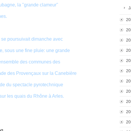
Aubagne, la "grande clameur"
J
nes.
20
20
se poursuivait dimanche avec
20
, sous une fine pluie: une grande
20
20
 l'ensemble des communes des
20
de des Provençaux sur la Canebière
20
sode du spectacle pyrotechnique
20
sur les quais du Rhône à Arles.
20
20
20