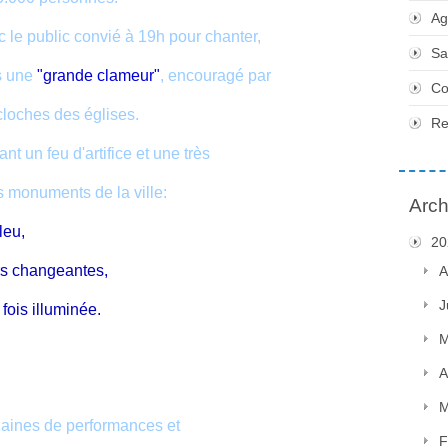
Ag
ec le public convié à 19h pour chanter,
Sa
ns une
"grande clameur"
, encouragé par
Co
cloches des églises.
Re
ant un feu d'artifice et une très
 monuments de la ville:
Arch
leu,
20
rs changeantes,
A
J
fois illuminée.
M
A
M
zaines de performances et
F