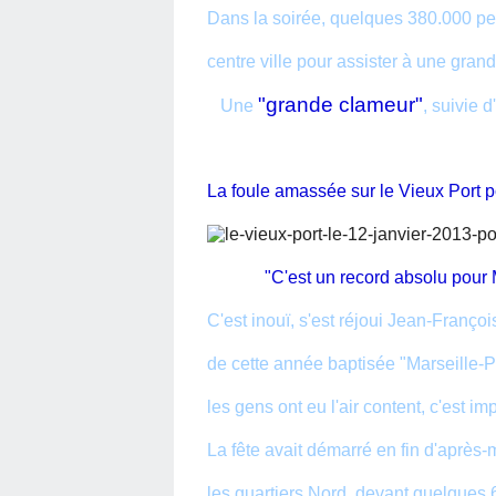
Dans la soirée, quelques 380.000 per
centre ville pour assister à une gra
"grande clameur"
Une
, suivie d
La foule amassée sur le Vieux Port p
"C'est un record absolu pour Mar
C'est inouï, s'est réjoui Jean-Franço
de cette année baptisée "Marseille-P
les gens ont eu l'air content, c'est imp
La fête avait démarré en fin d'après
les quartiers Nord, devant quelques