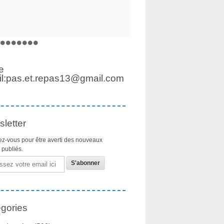
e
l:pas.et.repas13@gmail.com
letter
z-vous pour être averti des nouveaux
s publiés.
gories