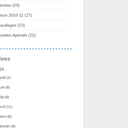
endas (29)
ison 2010-11 (27)
quillages (23)
cettes-Apéritifs (22)
ives
26
oût
(1)
uin
(6)
ai
(9)
vril
(11)
ars
(6)
évrier
(8)