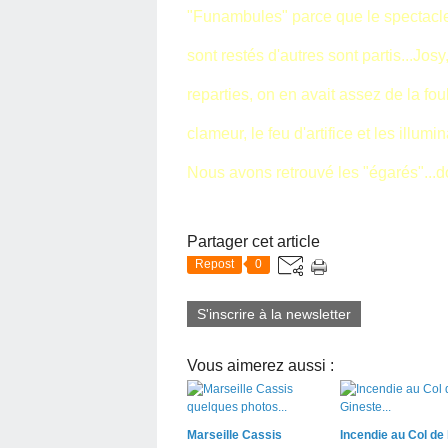
"Funambules" parce que le spectacle ét
sont restés d'autres sont partis...Jo
reparties, on en avait assez de la fou
clameur, le feu d'artifice et les illumi
Nous avons retrouvé les "égarés"...d
Partager cet article
Repost
0
S'inscrire à la newsletter
Vous aimerez aussi :
Marseille Cassis
Incendie au Col de 