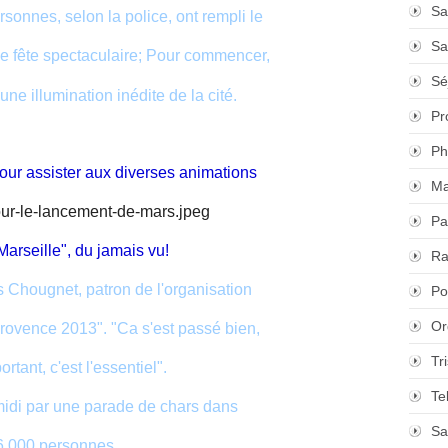
Sa
sonnes, selon la police, ont rempli le
Sa
nde fête spectaculaire; Pour commencer,
Sé
'une illumination inédite de la cité.
Pr
Ph
our assister aux diverses animations
Ma
Pa
seille", du jamais vu!
Ra
is Chougnet, patron de l'organisation
Po
Or
rovence 2013". "Ca s'est passé bien,
Tr
ortant, c'est l'essentiel".
Te
-midi par une parade de chars dans
Sa
 6.000 personnes.