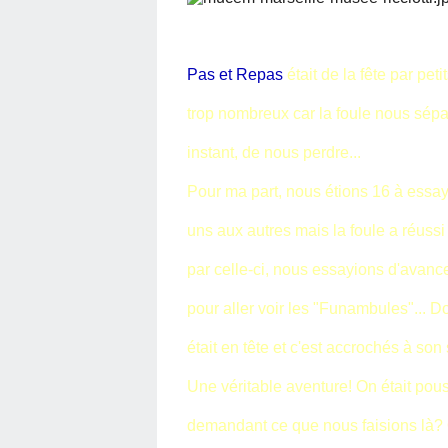
Pas et Repas
était de la fête par pet
trop nombreux car la foule nous sépa
instant, de nous perdre...
Pour ma part, nous étions 16 à essay
uns aux autres mais la foule a réuss
par celle-ci, nous essayions d'avanc
pour aller voir les "Funambules"... 
était en tête et c'est accrochés à so
Une véritable aventure! On était pou
demandant ce que nous faisions là?