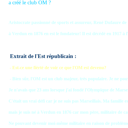
a créé le club OM ?
Aristocrate passionné de sports et assureur, René Dufaure de
à Verdun en 1876 en est le fondateur! Il est décédé en 1917 à l
Extrait de l'Est républicain :
- Est-ce une fièrté de voir ce que l'OM est devenu?
- Bien sûr, l'OM est un club majeur, très populaire. Je ne pouv
Je n'avais que 23 ans lorsque j'ai fondé l'Olympique de Marsei
C'était un vrai défi car je ne suis pas Marseillais. Ma famille 
mais je suis né à Verdun en 1876 car mon père, militaire de car
Ne pouvant devenir moi-même militaire en raison de problème d