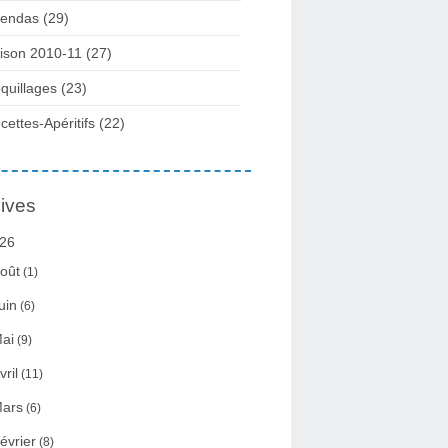
endas (29)
ison 2010-11 (27)
quillages (23)
cettes-Apéritifs (22)
ives
26
oût
(1)
uin
(6)
ai
(9)
vril
(11)
ars
(6)
évrier
(8)