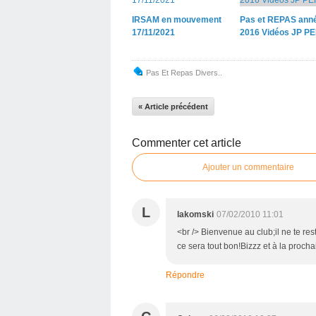
IRSAM en mouvement
Pas et REPAS ann
17/11/2021
2016 Vidéos JP P
Pas Et Repas Divers..
« Article précédent
Commenter cet article
Ajouter un commentaire
L
lakomski
07/02/2010 11:01
<br /> Bienvenue au club;il ne te r
ce sera tout bon!Bizzz et à la procha
Répondre