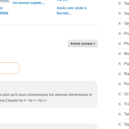
Un nouvel exploit....
Sa
ée
Après une visite à
Sa
ERRIN
Rachel...
Sé
Pr
Ph
Article suivant »
Ma
Pa
Ra
Po
Or
este plus qu'à nous communiquer ton adresse électronique et
ine.Claudie<br /> <br /> <br />
Tr
Te
Sa