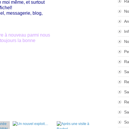
Ra
se moi même, et surtout
ichel!
No
iel, messagerie, blog,
An
In
tre à nouveau parmi nous
 toujours la bonne
No
Pe
Ra
Sa
Re
Sa
Re
Sa
So