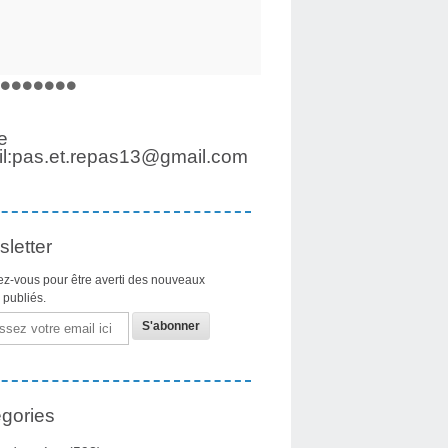
e
l:pas.et.repas13@gmail.com
letter
z-vous pour être averti des nouveaux
s publiés.
gories