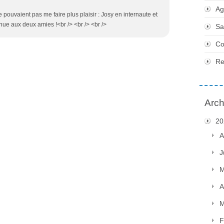
Ag
e pouvaient pas me faire plus plaisir : Josy en internaute et
ue aux deux amies !<br /> <br /> <br />
Sa
Co
Re
Arch
20
A
J
M
A
M
F