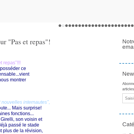
ur "Pas et repas"!
Notr
emai
t repas"!!!
 posséder ce
News
nsable...vient
 nous montrer
Abonne
article
Email
 nouvelles internautes",
oute... Mais surprise!
ines fonctions...
irelli, son voisin et
Caté
 déjà passé le stade
t plus de la révision,