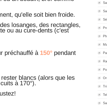
Sa
Sa
nt, qu'elle soit bien froide.
Sé
des losanges, des rectangles,
Pr
tte ou au cure-dents (c'est
Ph
Ma
r préchauffé à
150°
pendant
Pa
Ra
Po
rester blancs (alors que les
Or
cuits à 170°).
Tr
gustez!
Te
Sa