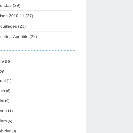
endas (29)
ison 2010-11 (27)
quillages (23)
cettes-Apéritifs (22)
ives
26
oût
(1)
uin
(6)
ai
(9)
vril
(11)
ars
(6)
évrier
(8)