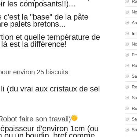
Ra
ir les composants!!)...
No
 c'est la "base" de la pâte
re palets bretons...
An
In
tion et quelle température de
là est la différence!
No
Pe
Ra
our environ 25 biscuits:
Sa
i (du vrai aux cristaux de sel
Re
Sa
Re
obot faire son travail)
Sa
e épaisseur d'environ 1cm (ou
So
cm ou un boudin, bref comme