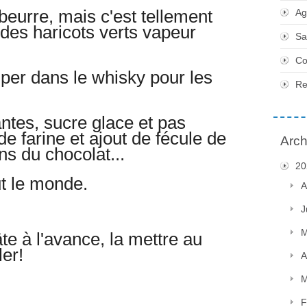
 beurre, mais c'est tellement
Ag
 des haricots verts vapeur
Sa
Co
per dans le whisky pour les
Re
antes, sucre glace et pas
e farine et ajout de fécule de
Arch
ns du chocolat...
20
ut le monde.
A
J
M
te à l'avance, la mettre au
er!
A
M
F