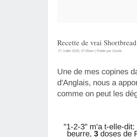
Recette de vrai Shortbread
27 Juillet 2020, 07:00am
|
Publié par Gisele
Une de mes copines da
d'Anglais, nous a appo
comme on peut les dég
"1-2-3" m'a t-elle-dit:
beurre,
3
doses de Fa