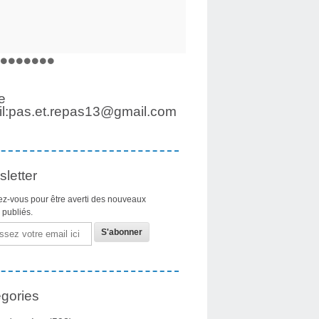
e
l:pas.et.repas13@gmail.com
letter
z-vous pour être averti des nouveaux
s publiés.
gories