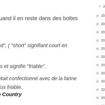
J
20
uand il en reste dans des boites
20
20
20
", ( "short" signifiant court en
20
20
20
s et signifie "friable".
20
était confectionné avec de la farine
20
us friable.
20
e Country
20