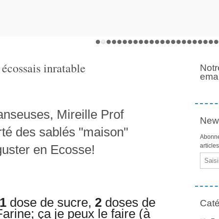
 écossais inratable
Notr
emai
nseuses, Mireille Prof
News
rté des sablés "maison"
Abonne
uster en Ecosse!
article
Email
1
dose de sucre,
2
doses de
Caté
rine; ça je peux le faire (à