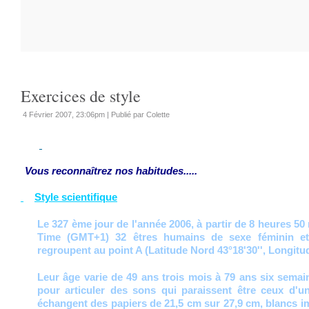
Exercices de style
4 Février 2007, 23:06pm
|
Publié par Colette
Vous reconnaîtrez nos habitudes
.....
Style scientifique
Le 327 ème jour de l'année 2006, à partir de 8 heures 5
Time (GMT+1) 32 êtres humains de sexe féminin e
regroupent au point A (Latitude Nord 43°18'30'', Longitud
Leur âge varie de 49 ans trois mois à 79 ans six semain
pour articuler des sons qui paraissent être ceux d'u
échangent des papiers de 21,5 cm sur 27,9 cm, blancs i