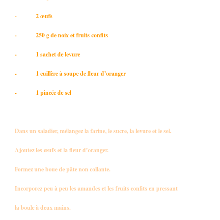
- 2 œufs
- 250 g de noix et fruits confits
- 1 sachet de levure
- 1 cuillère à soupe de fleur d’oranger
- 1 pincée de sel
Dans un saladier, mélangez la farine, le sucre, la levure et le sel.
Ajoutez les œufs et la fleur d’oranger.
Formez une boue de pâte non collante.
Incorporez peu à peu les amandes et les fruits confits en pressant
la boule à deux mains.