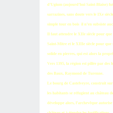
d’Ugium (aujourd’hui Saint-Blaise) fut
sarrazines, sans doute vers le IXe siècl
simple tour en bois il n’en subsiste auc
Il faut attendre le XIIe siècle pour qu
Saint-Mitre et le XIIIe siècle pour que
solide en pierres, qui est alors la prop
Vers 1395, la région est pillée par des
des Baux, Raymond de Turenne.
Le bourg de Castelveyre, construit sur 
les habitants se réfugient au château d
développe alors, l’archevêque autorise
château et à étendre les fortifications.