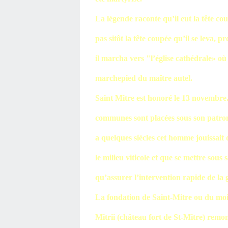
La légende raconte qu’il eut la tête co
pas sitôt la tête coupée qu’il se leva, p
il marcha vers "l’église cathédrale» où 
marchepied du maître autel.
Saint Mitre est honoré le 13 novembre
communes sont placées sous son patrona
a quelques siècles cet homme jouissait
le milieu viticole et que se mettre sous
qu’assurer l’intervention rapide de la 
La fondation de Saint-Mitre ou du moi
Mitrii (château fort de St-Mitre) remont