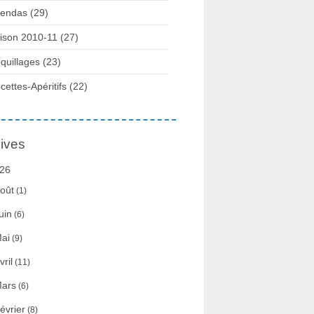
endas (29)
ison 2010-11 (27)
quillages (23)
cettes-Apéritifs (22)
ives
26
oût
(1)
uin
(6)
ai
(9)
vril
(11)
ars
(6)
évrier
(8)