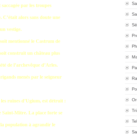
Sa
 saccagée par les troupes
Sa
e. C’était alors sans doute une
Sé
un vestige.
Pr
e soit mentionné le Castrum de
Ph
 soit construit un château plus
Ma
riété de l’archevêque d’Arles.
Pa
 brigands menés par le seigneur
Ra
Po
Or
les ruines d’Ugium, est détruit :
Tr
e Saint-Mitre. La place forte se
Te
 la population à agrandir le
Sa