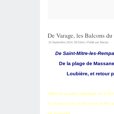
De Varage, les Balcons du
16 Septembre 2014, 06:53am
|
Publié par Maryjo
De Saint-Mitre-les-Rempar
De la plage de Massane, l
Loubière, et retour par l
Mitre est un saint catholique, né à The
Il est mort à Aix-en-Provence en 466 où
été martyrisé.