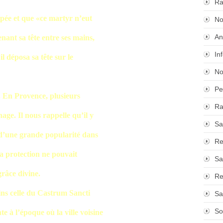
Ra
upée et que «ce martyr n’eut
No
An
renant sa tête entre ses mains,
In
il déposa sa tête sur le
No
Pe
. En Provence, plusieurs
Ra
ge. Il nous rappelle qu’il y
Sa
 d’une grande popularité dans
Re
 sa protection ne pouvait
Sa
grâce divine.
Re
ns celle du Castrum Sancti
Sa
So
e à l’époque où la ville voisine