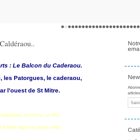
 Caldéraou..
Notr
emai
ts : Le Balcon du Caderaou.
News
es Patorgues, le caderaou,
Abonne
’ouest de St Mitre.
article
Email
ssalonique, en Grèce, en 433.
 il était vigneron après avoir
Caté