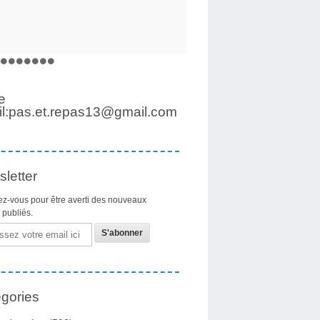
e
l:pas.et.repas13@gmail.com
letter
z-vous pour être averti des nouveaux
s publiés.
gories