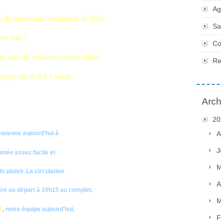
Ag
tés de nouveaux remparts de 12m
Sa
 en 1407.
Co
es ans, ils existent encore dans
Re
stiges de ce XVe siècle.
Arch
20
rouvons aujourd’hui à
A
J
née assez facile et
M
 plaisir. La circulation
A
tre au départ à 10h15 au complet.
M
d
,
notre équipe aujourd'hui,
F