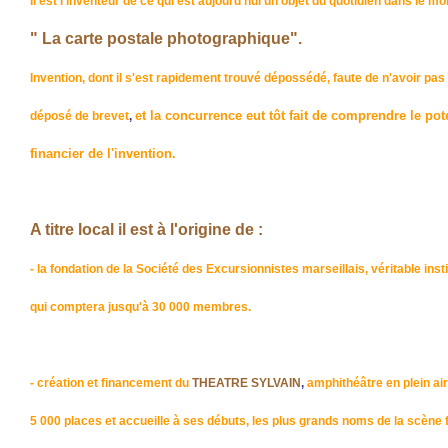
Il est l'inventeur de ce qui est aujourd'hui un objet du quotidien dans le mo
" La carte postale photographique".
Invention, dont il s'est rapidement trouvé dépossédé, faute de n'avoir pas
et la concurrence eut tôt fait de comprendre le pot
déposé de brevet
,
financier de l'invention.
A titre local il est à l'origine de :
- la fondation de la Société des Excursionnistes marseillais, véritable insti
qui comptera jusqu'à 30 000 membres.
- création et financement du
THEATRE SYLVAIN
,
amphithéâtre en plein ai
5 000 places et accueille à ses débuts, les plus grands noms de la scène 