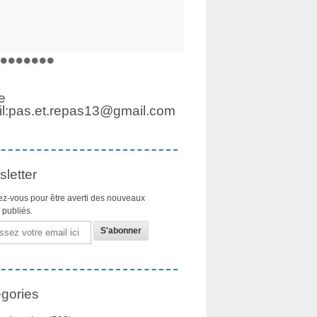
e
l:pas.et.repas13@gmail.com
letter
z-vous pour être averti des nouveaux
s publiés.
gories