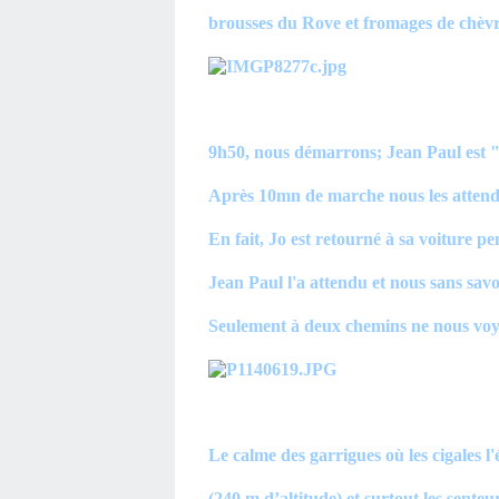
brousses du Rove et fromages de chèvr
9h50, nous démarrons; Jean Paul est "se
Après 10mn de marche nous les attendo
En fait, Jo est retourné à sa voiture pe
Jean Paul l'a attendu et nous sans sav
Seulement à deux chemins ne nous voyan
Le calme des garrigues où les cigales l'é
(240 m d’altitude) et surtout les senteu