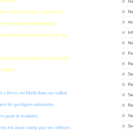
ournée....
Ra
itions atmosphériques annoncées,
No
An
er de quelques désistements!
In
s nombreux, mais tant pire, je suis
No
Pe
es 24 dont un enfant, Tom le petit
Ra
 randos!
Sa
Re
Le Rove, est blotti dans un vallon
Sa
touré de garrigues odorantes.
Re
Sa
rt pour le traduire.
So
res est aussi connu par ses célèbres