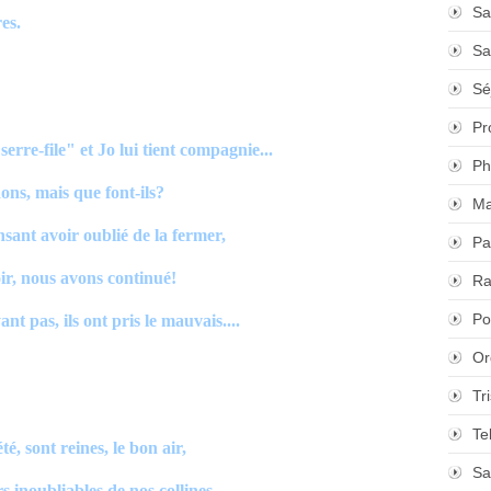
Sa
es.
Sa
Sé
Pr
rre-file" et Jo lui tient compagnie...
Ph
ns, mais que font-ils?
Ma
nsant avoir oublié de la fermer,
Pa
oir, nous avons continué!
Ra
Po
t pas, ils ont pris le mauvais....
Or
Tr
Te
té, sont reines, le bon air,
Sa
rs inoubliables de nos collines