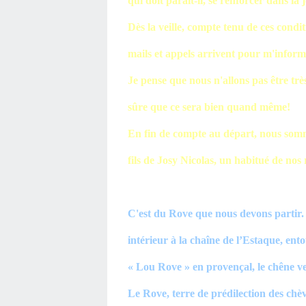
qui doit parait-il, se renforcer dans la j
Dès la veille, compte tenu de ces cond
mails et appels arrivent pour m'inform
Je pense que nous n'allons pas être trè
sûre que ce sera bien quand même!
En fin de compte au départ, nous somm
fils de Josy Nicolas, un habitué de nos
C'est du Rove que nous devons partir. 
intérieur à la chaîne de l’Estaque, en
« Lou Rove » en provençal, le chêne ve
Le Rove, terre de prédilection des chèv