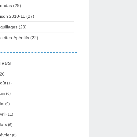
endas (29)
ison 2010-11 (27)
quillages (23)
cettes-Apéritifs (22)
ives
26
oût
(1)
uin
(6)
ai
(9)
vril
(11)
ars
(6)
évrier
(8)