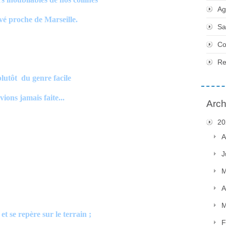
Ag
vé proche de Marseille.
Sa
Co
Re
plutôt du genre facile
ions jamais faite...
Arch
20
A
J
M
A
M
t se repère sur le terrain ;
F