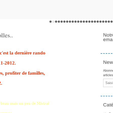
lles..
Notr
emai
c'est la dernière rando
News
11-2012.
Abonne
s, profiter de familles,
article
Email
2.
s beau mais un peu de Mistral
Caté