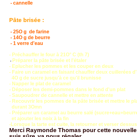
- cannelle
Pâte brisée :
- 25O g de farine
- 14O g de beurre
- 1 verre d'eau
- Préchauffer le four à 21O° C (th 7)
Préparer la pâte brisée et l'étaler
-
- Eplucher les pommes et les couper en deux
- Faire un caramel en faisant chauffer deux cuillerées d
4O g
de sucre jusqu'à ce qu'il brunisse
- Napper le plat de caramel
- Déposer les demi-pommes dans le fond d'un plat
- Saupoudrer de cannelle et mettre en attente
- Recouvrir les pommes de la pâte brisée et mettre le pl
durant 3Omn
- Préparer un caramel au beurre salé (sucre+eau+beurr
et ajouter les noix à la fin
-Lorsque la tarte est cuite, la retourner et verser dessu
Merci Raymonde Thomas pour cette nouvelle r
suis sûre,
va nous régaler...