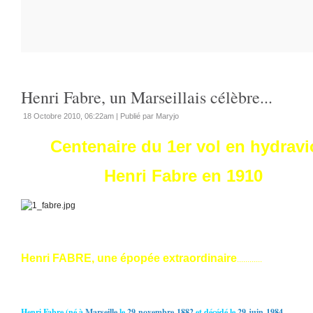
Henri Fabre, un Marseillais célèbre...
18 Octobre 2010, 06:22am
|
Publié par Maryjo
Centenaire du 1er vol en hydravi
Henri Fabre en 1910
Henri FABRE, une épopée extraordinaire
............
Henri Fabre (né à
Marseille
le
29
novembre
1882
et décédé le
29
juin
1984