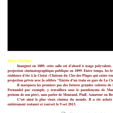
Eden Théâtre
Inauguré en 1889, cette salle est d'abord à usage polyvalent, 
projection cinématographique publique en 1899. Entre temps, les fr
résidence d'été à la Ciotat (Château du Clos des Plages qui existe to
projection privée avec la célèbre "Entrée d'un train en gare de La Ci
Il marquera les premiers pas des futures grandes vedettes de 
Fernandel par exemple, y travaillera sous le pseudonyme de Mar
prénom de son père), sans parler de Montand, Piaff, Aznavour ou Be
C'est ainsi le plus vieux cinéma du monde. Il a été acheté 
entièrement restauré et rouvert le 9 oct 2013.