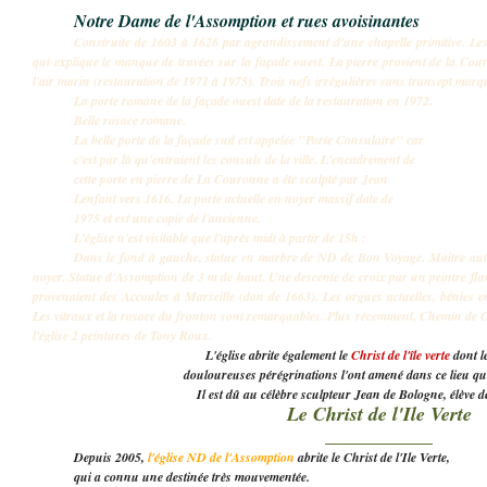
Notre Dame de l'Assomption et rues avoisinantes
Construite de 1603 à 1626 par agrandissement d'une chapelle primitive. Les
qui explique le manque de travées sur la façade ouest. La pierre provient de la Cou
l'air marin (restauration de 1971 à 1975). Trois nefs irrégulières sans transept marqu
La porte romane de la façade ouest date de la restauration en 1972.
Belle rosace romane.
La belle porte de la façade sud est appelée "Porte Consulaire" car
c'est par là
qu'entraient les consuls de la ville. L'encadrement de
cette porte en pierre de
La Couronne a été sculpté par Jean
Lenfant vers 1616. La porte actuelle en
noyer massif date de
1975 et est une copie de l'ancienne.
L'église n'est visitable que l'après midi à partir de 15h :
Dans le fond à gauche, statue en marbre de ND de Bon Voyage. Maitre aut
noyer. Statue d'Assomption de 3 m de haut. Une descente de croix par un peintre fl
provenaient des Accoules à Marseille (don de 1663). Les orgues actuelles, bénies
Les vitraux et la rosace du fronton sont remarquables. Plus récemment, Chemin de C
l'église 2 peintures de Tony Roux.
L'église abrite également le
Christ de l'île verte
dont l
douloureuses pérégrinations l'ont amené dans ce lieu qui 
Il est dû au célèbre sculpteur Jean de Bologne, élève 
Le Christ de l'Ile Verte
___________
Depuis 2005,
l'église ND de l'Assomption
abrite le Christ de l'Ile Verte,
qui
a
connu une destinée très mouvementée.