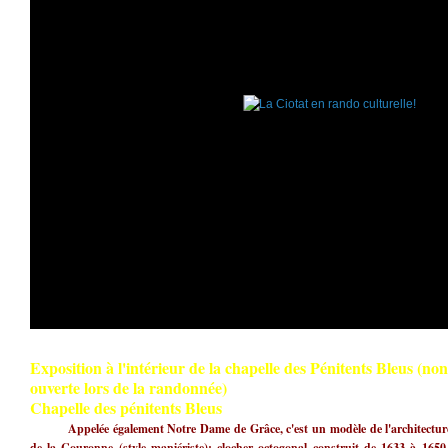
Exposition à l'intérieur de la chapelle des Pénitents Bleus (non

ouverte lors de la randonnée)
Chapelle des pénitents Bleus
Appelée également Notre Dame de Grâce, c'est un modèle de l'architectur
de la Couronne (style maniériste); clocher octogonal construit de 1633 à 1650,