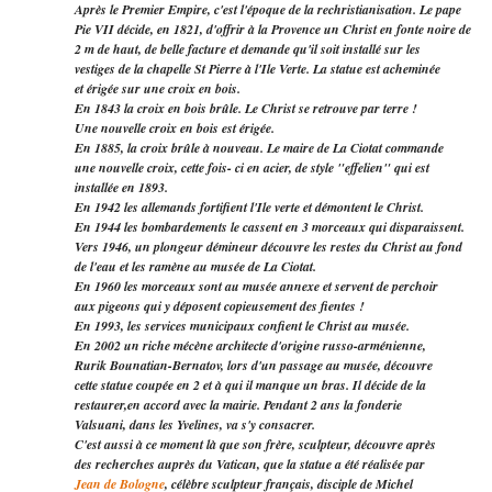
Après le Premier Empire, c'est l'époque de la rechristianisation. Le pape
Pie
VII décide, en 1821, d'offrir à la Provence un Christ en fonte noire de
2 m de
haut, de belle facture et demande qu'il soit installé sur les
vestiges
de la
chapelle St Pierre à l'Ile Verte. La statue est acheminée
et érigée
sur une
croix
en bois.
En 1843 la croix en bois brûle. Le Christ se retrouve par terre !
Une nouvelle
croix en bois est érigée.
En 1885, la croix brûle à nouveau. Le maire de La Ciotat commande
une
nouvelle croix, cette fois- ci en acier, de style "effelien" qui est
installée en
1893.
En 1942 les allemands fortifient l'Ile verte et démontent le Christ.
En 1944 les bombardements le cassent en 3 morceaux qui disparaissent.
Vers 1946, un plongeur démineur découvre les restes du Christ au fond
de l'eau et les ramène au musée de La Ciotat.
En 1960 les morceaux sont au musée annexe et servent de perchoir
aux pigeons qui y déposent copieusement des fientes !
En 1993, les services municipaux confient le Christ au musée.
En 2002 un riche mécène architecte d'origine russo-arménienne,
Rurik Bounatian-Bernatov, lors d'un passage au musée, découvre
cette
statue
coupée en 2 et à qui il manque un bras. Il décide de la
restaurer,
en accord
avec la mairie. Pendant 2 ans la fonderie
Valsuani, dans les Yvelines,
va s'y
consacrer.
C'est aussi à ce moment là que son frère, sculpteur, découvre après
des
recherches auprès du Vatican, que la statue a été réalisée par
Jean de Bologne
, célèbre sculpteur français, disciple de Michel