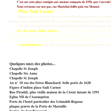
C'est sur cette place contigüe aux anciens remparts de 1550, que s'ouvrait 
Nous revenons sur nos pas, rue Maréchal Joffre puis rue Monnet.
Place Sadi Carnot
Auparavant, on passe par la rue des frères Blanchard (au début, à gauche,
constitue le plus ancien mail de la ville, car nous atteignons le quartier le plus vieu
Cette place fait partie de l'ancien cimetière datant de l'époque romaine, qui 
tête d
Rue du Grand Madier
canal).
(
Voir à l'angle de la
rue Piroddi
,
d'un maître Desch (maitre dèche, charpentier de marine) qui avait 
porte du N°1 est la plus ancienne de la ville (datée de 1591)
La
place Emile Zola
a été créée en 1870 à la place de maisons vétustes et 
  Quelques unes des photos...
  Chapelle St Joseph

  Chapelle Ste Anne

  Chapelle St Joseph

  Au n° 10 rue des frères Blanchard, belle porte de 1628

  Figure d'indien place Sadi Carnot

  Rue Piroddi, plus vieille maison de la Ciotat datant de 1591

  Eglise ND de l'Assomption

  Porte de l'hotel particulier des Grimaldi-Régusse

  plaque gravée de la Porte de Marseille

  Vestige du fort Bérouard
