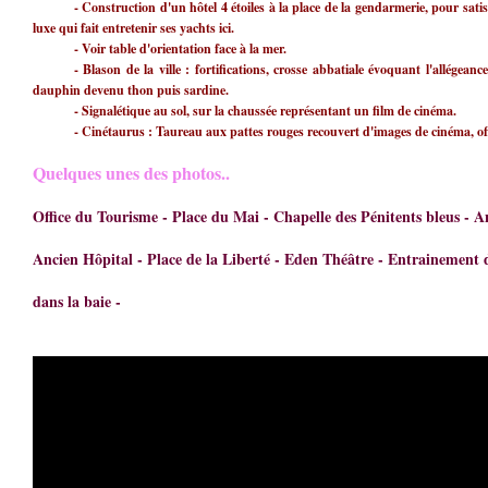
- Construction d'un hôtel 4 étoiles à la place de la gendarmerie, pour satis
luxe qui fait entretenir ses yachts ici.
- Voir table d'orientation face à la mer.
- Blason de la ville : fortifications, crosse abbatiale évoquant l'allégeance
dauphin devenu thon puis sardine.
- Signalétique au sol, sur la chaussée représentant un film de cinéma.
- Cinétaurus : Taureau aux pattes rouges recouvert d'images de cinéma, o
Quelques unes des photos..
Office du Tourisme - Place du Mai - Chapelle des Pénitents bleus - A
Ancien Hôpital - Place de la Liberté - Eden Théâtre - Entrainement 
dans la baie -