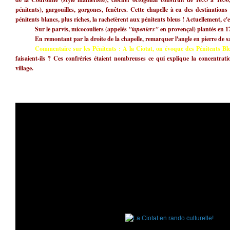
pénitents), gargouilles, gorgones, fenêtres. Cette chapelle à eu des destinations 
pénitents blancs, plus riches, la rachetèrent aux pénitents bleus ! Actuellement, c'e
Sur le parvis, micocouliers (appelés
"tapeniers"
en provençal) plantés en 17
En remontant par la droite de la chapelle, remarquer l'angle en pierre de saf
Commentaire sur les Pénitents : A la Ciotat, on évoque
des Pénitents Bl
faisaient-ils ? Ces confréries étaient nombreuses ce qui explique la concentrat
village.