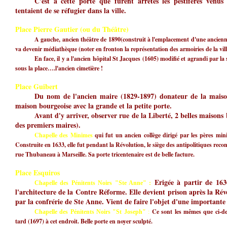
C'est à cette porte que furent arrêtés les pestiférés venu
tentaient de se réfugier dans la ville.
Place Pierre Gautier (ou du Théâtre)
A gauche, ancien théâtre de 1890(construit à l'emplacement d'une ancienne
va devenir médiathèque (noter en fronton la représentation des armoiries de la vill
En face, il y a l'ancien hôpital St Jacques (1605) modifié et agrandi par la 
sous la place….l'ancien cimetière !
Place Guibert
Du nom de l'ancien maire (1829-1897) donateur de la maison
maison bourgeoise avec la grande et la petite porte.
Avant d'y arriver, observer rue de la Liberté, 2 belles maisons
des premiers maires).
Chapelle des Minimes
qui fut un ancien collège dirigé par les pères min
Construite en 1633, elle fut pendant la Révolution, le siège des antipolitiques reco
rue Thubaneau à Marseille. Sa porte tricentenaire est de belle facture.
Place Esquiros
Erigée à partir de 163
Chapelle des Pénitents Noirs "Ste Anne" :
l'architecture de la Contre Réforme. Elle devient prison après la Ré
par la confrérie de Ste Anne. Vient de faire l'objet d'une importante 
Ce sont les mêmes que ci-de
Chapelle des Pénitents Noirs "St Joseph"
:
tard (1697) à cet endroit. Belle porte en noyer sculpté.