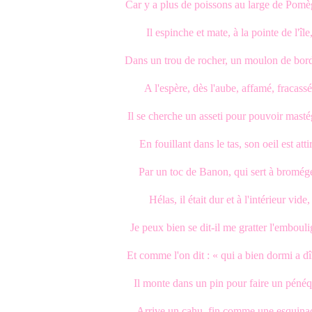
Car y a plus de poissons au large de Pomè
Il espinche et mate, à la pointe de l'île
Dans un trou de rocher, un moulon de bord
A l'espère, dès l'aube, affamé, fracassé
Il se cherche un asseti pour pouvoir masté
En fouillant dans le tas, son oeil est atti
Par un toc de Banon, qui sert à bromége
Hélas, il était dur et à l'intérieur vide,
Je peux bien se dit-il me gratter l'emboul
Et comme l'on dit : « qui a bien dormi a dî
Il monte dans un pin pour faire un péné
Arrive un cahu, fin comme une esquina