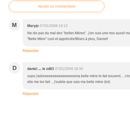
Ajouter un commentaire
M
Maryjo
07/01/2008 19:13
Ne dis pas du mal des "belles Mères"...j'en suis une moi aussi! ma
"Belle Mère" cool et appréciée!Bises à plus, Daniel!
Répondre
D
daniel .... le zd83
07/01/2008 18:34
oups j'adoreeeeeeeeeeeeeeema belle mère le fait souvent.... c'
elle me les fait ... j'oublie que sais ma belle mère (lol)
Répondre